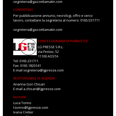
segreteria@gazzettamatin.com
CONTATTACI
Per pubblicazione annunci, necrologi, offro e cerco
lavoro, contattare la segreteria al numero: 0165/231711
segreteria@gazzettamatin.com
CONCESSIONARIA DI PUBBLICITÀ
LG PRESSE S.R.L.
via Festaz, 52
11100 AOSTA
Tel: 0165.231711
Fax: 0165.1820141
E-mail
segreteria@lgpresse.com
RESPONSABILE DI AGENZIA
Arianna Gori Chisari
E-mail
a.chisari@lgpresse.com
Account
Luca Torino
l.torino@lgpresse.com
Ivana Cretier