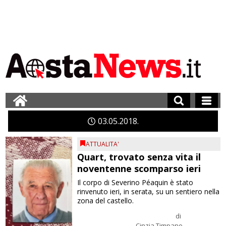
03
05
2018
ATTUALITA'
Quart, trovato senza vita il
noventenne scomparso ieri
Il corpo di Severino Péaquin è stato
rinvenuto ieri, in serata, su un sentiero nella
zona del castello.
di
Cinzia Timpano