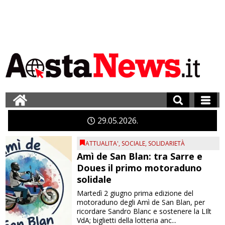
29
05
2026
ATTUALITA'
,
SOCIALE
,
SOLIDARIETÀ
Amì de San Blan: tra Sarre e
Doues il primo motoraduno
solidale
Martedì 2 giugno prima edizione del
motoraduno degli Amì de San Blan, per
ricordare Sandro Blanc e sostenere la LIlt
VdA; biglietti della lotteria anc...