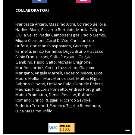
COLLABORATORI
Francesca Arcaro, Massimo Altini, Corrado Bellora,
Nadine Blanc, Riccardo Bortolotti, Manila Calipari,
Giulia Calisti, Nadia Camposaragna, Paolo Ciambi,
Filippo Clermont, Carol Di Vito, Christian Leo
Dufour, Christian Evaspasiano, Giuseppe
Farinella, Enrico Formento Dojot, Bruno Fracasso,
Fabio Francesconi, Sofia Fregnani, Giorgia
Gambino, Paolo Gatto, Michael Ghignone,
Marlène Jorrioz, Cecilia Lazzarotto, Giacomo
Mangano, Angela Marrelli, Federico Mecca, Luca
Mauro Melloni, Marc Montrosset, Matteo Nigra,
Sabrina Olibano, Emiliano Pala, Gabriele Peloso,
Maurizio Pitti, Loris Ponsetto, Andrea Portigliatti,
Mattia Pramotton, Deniel Pession, Raffaele
Romano, Enrico Ruggeri, Riccardo Savoye,
Federica Tercinod, Federico Tigellio Benvenuto,
Luca Massimo Trifilò