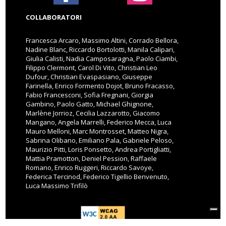
COLLABORATORI
Francesca Arcaro, Massimo Altini, Corrado Bellora,
Nadine Blanc, Riccardo Bortolotti, Manila Calipari,
Giulia Calisti, Nadia Camposaragna, Paolo Ciambi,
Filippo Clermont, Carol Di Vito, Christian Leo
Dufour, Christian Evaspasiano, Giuseppe
Farinella, Enrico Formento Dojot, Bruno Fracasso,
Fabio Francesconi, Sofia Fregnani, Giorgia
Gambino, Paolo Gatto, Michael Ghignone,
Marlène Jorrioz, Cecilia Lazzarotto, Giacomo
Mangano, Angela Marrelli, Federico Mecca, Luca
Mauro Melloni, Marc Montrosset, Matteo Nigra,
Sabrina Olibano, Emiliano Pala, Gabriele Peloso,
Maurizio Pitti, Loris Ponsetto, Andrea Portigliatti,
Mattia Pramotton, Deniel Pession, Raffaele
Romano, Enrico Ruggeri, Riccardo Savoye,
Federica Tercinod, Federico Tigellio Benvenuto,
Luca Massimo Trifilò