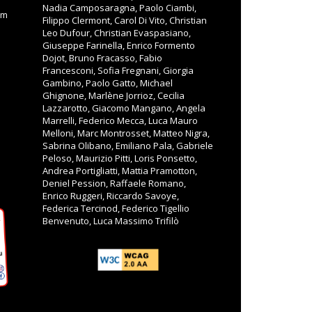
Nadia Camposaragna, Paolo Ciambi,
om
Filippo Clermont, Carol Di Vito, Christian
Leo Dufour, Christian Evaspasiano,
Giuseppe Farinella, Enrico Formento
Dojot, Bruno Fracasso, Fabio
Francesconi, Sofia Fregnani, Giorgia
Gambino, Paolo Gatto, Michael
Ghignone, Marlène Jorrioz, Cecilia
Lazzarotto, Giacomo Mangano, Angela
Marrelli, Federico Mecca, Luca Mauro
Melloni, Marc Montrosset, Matteo Nigra,
Sabrina Olibano, Emiliano Pala, Gabriele
Peloso, Maurizio Pitti, Loris Ponsetto,
Andrea Portigliatti, Mattia Pramotton,
Deniel Pession, Raffaele Romano,
Enrico Ruggeri, Riccardo Savoye,
Federica Tercinod, Federico Tigellio
Benvenuto, Luca Massimo Trifilò