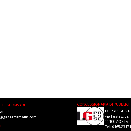
CONCESSIONARIA DI PUBBLICI
E RESPONSABILE
LG PRESSE S.R.
anti
via Festaz, 52
i@gazzettamatin.com
11100 AOSTA
NE
Tel: 0165.2317