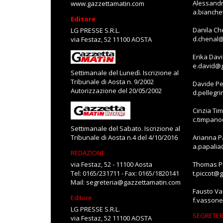
Alessandr
www.gazzettamatin.com
a.bianch
Editore
Danila Ch
LG PRESSE S.R.L.
d.chenal
via Festaz, 52 11100 AOSTA
Erika Dav
e.david@
Settimanale del Lunedì. Iscrizione al
Tribunale di Aosta n. 9/2002
Davide Pe
Autorizzazione del 20/05/2002
d.pellegr
Cinzia Ti
c.timpan
Settimanale del Sabato. Iscrizione al
Tribunale di Aosta n.4 del 4/10/2016
Arianna P
a.papali
REDAZIONE
via Festaz, 52 - 11100 Aosta
Thomas Pi
Tel: 0165/231711 - Fax: 0165/1820141
t.piccot@
Mail:
segreteria@gazzettamatin.com
Fausto V
Editore
f.vasson
LG PRESSE S.R.L.
SEGRETER
via Festaz, 52 11100 AOSTA