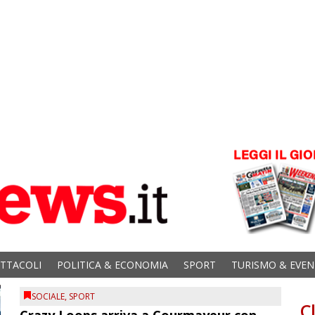
ETTACOLI
POLITICA & ECONOMIA
SPORT
TURISMO & EVEN
SOCIALE
,
SPORT
C