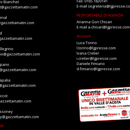
Fax: 0165.1820141
o Bianchet
E-mail
segreteria@lgpresse.c
et@gazzettamatin.com
RESPONSABILE DI AGENZIA
enal
Arianna Gori Chisari
@gazzettamatin.com
E-mail
a.chisari@lgpresse.com
id
Account
gazzettamatin.com
Luca Torino
l.torino@lgpresse.com
llegrino
Ivana Cretier
ino@gazzettamatin.com
i.cretier@lgpresse.com
Daniele Fimiano
mpano
d.fimiano@lgpresse.com
o@gazzettamatin.com
apalia
a@gazzettamatin.com
ccot
gazzettamatin.com
assoney
ey@gazzettamatin.com
IA