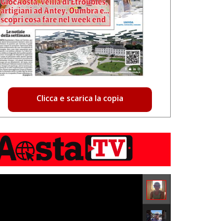
Clicca e scarica la copia