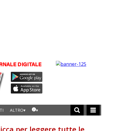
TI
ALTRO
licca per leggere tutte le