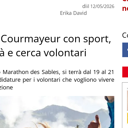
di
il
12/05/2026
n
Erika David
C
a Courmayeur con sport,
tà e cerca volontari
o Marathon des Sables, si terrà dal 19 al 21
dature per i volontari che vogliono vivere
azione