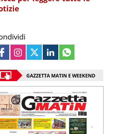
otizie
ondividi
GAZZETTA MATIN E WEEKEND