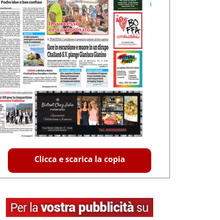
Clicca e scarica la copia