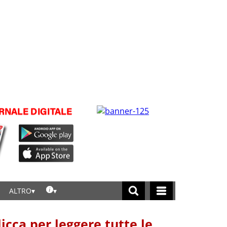
ALTRO
licca per leggere tutte le