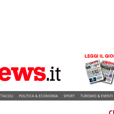
TTACOLI
POLITICA & ECONOMIA
SPORT
TURISMO & EVENTI
C