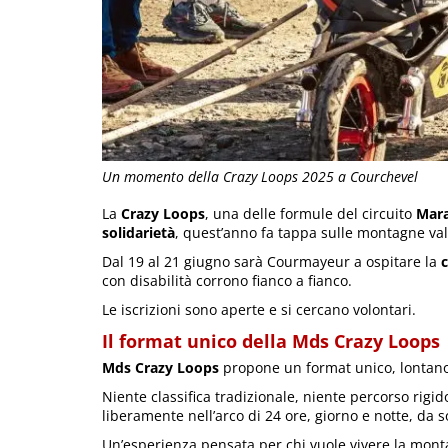
Un momento della Crazy Loops 2025 a Courchevel
La
Crazy Loops
, una delle formule del circuito
Mara
solidarietà
, quest’anno fa tappa sulle montagne va
Dal 19 al 21 giugno sarà Courmayeur a ospitare la
c
con disabilità corrono fianco a fianco.
Le iscrizioni sono aperte e si cercano volontari.
Il format unico della Mds Crazy Loops
Mds Crazy Loops
propone un format unico, lontano 
Niente classifica tradizionale, niente percorso rigid
liberamente nell’arco di 24 ore, giorno e notte, d
Un’esperienza pensata per chi vuole vivere la mont