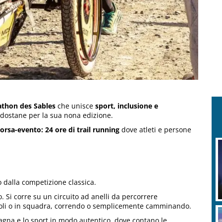
thon des Sables
che unisce
sport, inclusione e
ldostane per la sua nona edizione.
orsa-evento: 24 ore di trail running
dove atleti e persone
dalla competizione classica.
o. Si corre su un circuito ad anelli da percorrere
a soli o in squadra, correndo o semplicemente camminando.
agna e lo sport in modo autentico, dove contano le