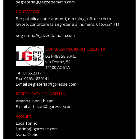
segreteria@gazzettamatin.com
CONTATTACI
Per pubblicazione annunci, necrologi, offro e cerco
lavoro, contattare la segreteria al numero: 0165/231711
segreteria@gazzettamatin.com
CONCESSIONARIA DI PUBBLICITÀ
LG PRESSE S.R.L.
via Festaz, 52
11100 AOSTA
Tel: 0165.231711
Fax: 0165.1820141
E-mail
segreteria@lgpresse.com
RESPONSABILE DI AGENZIA
Arianna Gori Chisari
E-mail
a.chisari@lgpresse.com
Account
Luca Torino
l.torino@lgpresse.com
Ivana Cretier