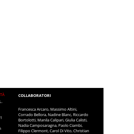
ITÀ
COLLABORATORI
L.
Francesca Arcaro, Massimo Altini,
Corrado Bellora, Nadine Blanc, Riccardo
11
Bortolotti, Manila Calipari, Giulia Calisti,
Nadia Camposaragna, Paolo Ciambi,
m
Filippo Clermont, Carol Di Vito, Christian