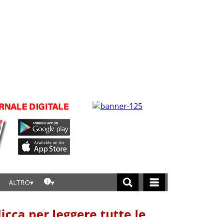
ALTRO
licca per leggere tutte le