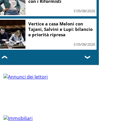
con i Riformisti
il 05/08/2026
Vertice a casa Meloni con
Tajani, Salvini e Lupi: bilancio
e priorità ripresa
il 05/08/2026
❮
❯