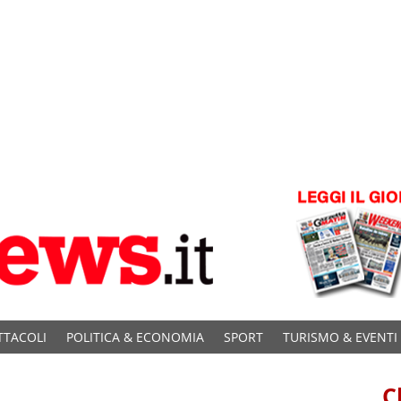
TTACOLI
POLITICA & ECONOMIA
SPORT
TURISMO & EVENTI
C