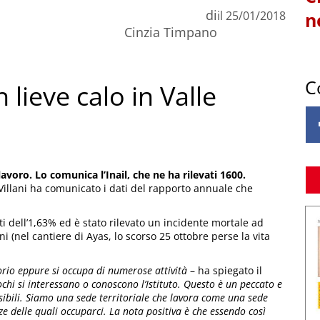
di
il
25/01/2018
n
Cinzia Timpano
C
n lieve calo in Valle
 lavoro. Lo comunica l’Inail, che ne ha rilevati 1600.
e Villani ha comunicato i dati del rapporto annuale che
ti dell’1,63% ed è stato rilevato un incidente mortale ad
(nel cantiere di Ayas, lo scorso 25 ottobre perse la vita
torio eppure si occupa di numerose attività
– ha spiegato il
pochi si interessano o conoscono l’Istituto. Questo è un peccato e
visibili. Siamo una sede territoriale che lavora come una sede
delle quali occuparci. La nota positiva è che essendo così