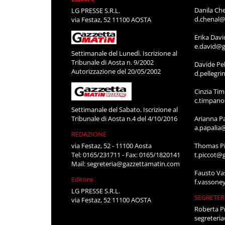
Danila Ch
LG PRESSE S.R.L.
d.chenal@
via Festaz, 52 11100 AOSTA
Erika Davi
e.david@g
Settimanale del Lunedì. Iscrizione al
Tribunale di Aosta n. 9/2002
Davide Pel
Autorizzazione del 20/05/2002
d.pellegr
Cinzia Ti
c.timpan
Settimanale del Sabato. Iscrizione al
Tribunale di Aosta n.4 del 4/10/2016
Arianna P
a.papalia
REDAZIONE
via Festaz, 52 - 11100 Aosta
Thomas Pi
Tel: 0165/231711 - Fax: 0165/1820141
t.piccot@
Mail:
segreteria@gazzettamatin.com
Fausto Va
Editore
f.vassone
LG PRESSE S.R.L.
SEGRETER
via Festaz, 52 11100 AOSTA
Roberta P
segreteri