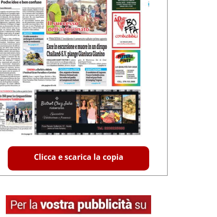
Clicca e scarica la copia