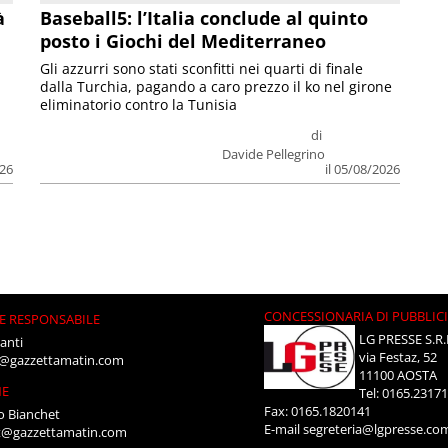
à
Baseball5: l’Italia conclude al quinto
posto i Giochi del Mediterraneo
Gli azzurri sono stati sconfitti nei quarti di finale
dalla Turchia, pagando a caro prezzo il ko nel girone
eliminatorio contro la Tunisia
di
Davide Pellegrino
026
il 05/08/2026
CONCESSIONARIA DI PUBBLIC
E RESPONSABILE
LG PRESSE S.R.
anti
via Festaz, 52
i@gazzettamatin.com
11100 AOSTA
NE
Tel: 0165.2317
Fax: 0165.1820141
o Bianchet
E-mail
segreteria@lgpresse.co
t@gazzettamatin.com