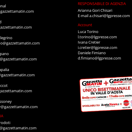
RESPONSABILE DI AGENZIA
enal
Arianna Gori Chisari
gazzettamatin.com
E-mail
a.chisari@lgpresse.com
d
Account
azzettamatin.com
Luca Torino
l.torino@lgpresse.com
legrino
Ivana Cretier
ino@gazzettamatin.com
i.cretier@lgpresse.com
Daniele Fimiano
mpano
d.fimiano@lgpresse.com
o@gazzettamatin.com
apalia
@gazzettamatin.com
ccot
gazzettamatin.com
ssoney
y@gazzettamatin.com
IA
rodoti
a@gazzettamatin.com