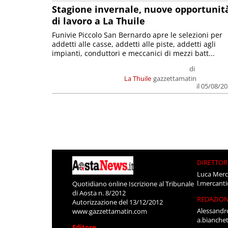
Stagione invernale, nuove opportunit
di lavoro a La Thuile
Funivie Piccolo San Bernardo apre le selezioni per
addetti alle casse, addetti alle piste, addetti agli
impianti, conduttori e meccanici di mezzi batt...
di
La Thuile
gazzettamatin
il 05/08/2
DIRETTOR
Luca Merc
l.mercant
Quotidiano online Iscrizione al Tribunale
di Aosta n. 8/2012
REDAZIO
Autorizzazione del 13/12/2012
Alessandr
www.gazzettamatin.com
a.bianche
Editore