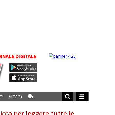
TI
ALTRO
licca per leggere tutte le