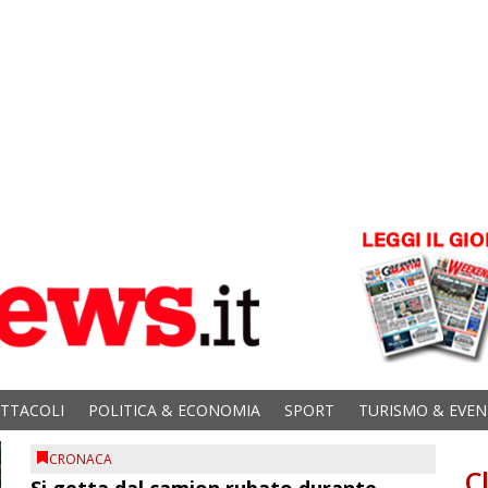
ETTACOLI
POLITICA & ECONOMIA
SPORT
TURISMO & EVEN
CRONACA
C