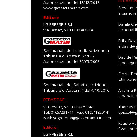
REDAZIO
Autorizzazione del 13/12/2012
Alessandr
www.gazzettamatin.com
a.bianch
Editore
Danila Ch
LG PRESSE S.R.L.
d.chenal
via Festaz, 52 11100 AOSTA
Erika Dav
e.david@
Settimanale del Lunedì. Iscrizione al
Tribunale di Aosta n. 9/2002
Davide Pe
Autorizzazione del 20/05/2002
d.pellegr
Cinzia Ti
c.timpan
Settimanale del Sabato. Iscrizione al
Tribunale di Aosta n.4 del 4/10/2016
Arianna P
a.papali
REDAZIONE
via Festaz, 52 - 11100 Aosta
Thomas Pi
Tel: 0165/231711 - Fax: 0165/1820141
t.piccot@
Mail:
segreteria@gazzettamatin.com
Fausto V
Editore
f.vasson
LG PRESSE S.R.L.