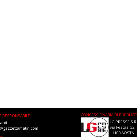
CONCESSIONARIA DI PUBBLICI
E RESPONSABILE
LG PRESSE S.R.
anti
via Festaz, 52
i@gazzettamatin.com
11100 AOSTA