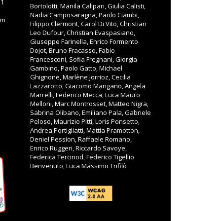
11
Bortolotti, Manila Calipari, Giulia Calisti,
Nadia Camposaragna, Paolo Ciambi,
om
Filippo Clermont, Carol Di Vito, Christian
Leo Dufour, Christian Evaspasiano,
Giuseppe Farinella, Enrico Formento
Dojot, Bruno Fracasso, Fabio
Francesconi, Sofia Fregnani, Giorgia
Gambino, Paolo Gatto, Michael
Ghignone, Marlène Jorrioz, Cecilia
Lazzarotto, Giacomo Mangano, Angela
Marrelli, Federico Mecca, Luca Mauro
Melloni, Marc Montrosset, Matteo Nigra,
Sabrina Olibano, Emiliano Pala, Gabriele
Peloso, Maurizio Pitti, Loris Ponsetto,
Andrea Portigliatti, Mattia Pramotton,
Deniel Pession, Raffaele Romano,
Enrico Ruggeri, Riccardo Savoye,
Federica Tercinod, Federico Tigellio
Benvenuto, Luca Massimo Trifilò