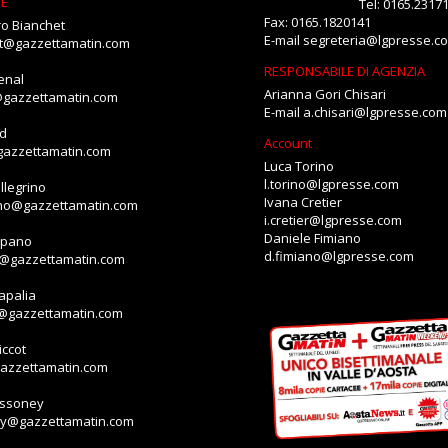
NE
Tel: 0165.2317
Fax: 0165.1820141
o Bianchet
E-mail
segreteria@lgpresse.c
et@gazzettamatin.com
RESPONSABILE DI AGENZIA
enal
Arianna Gori Chisari
@gazzettamatin.com
E-mail
a.chisari@lgpresse.com
id
Account
gazzettamatin.com
Luca Torino
l.torino@lgpresse.com
llegrino
Ivana Cretier
ino@gazzettamatin.com
i.cretier@lgpresse.com
Daniele Fimiano
mpano
d.fimiano@lgpresse.com
o@gazzettamatin.com
apalia
a@gazzettamatin.com
ccot
gazzettamatin.com
assoney
ey@gazzettamatin.com