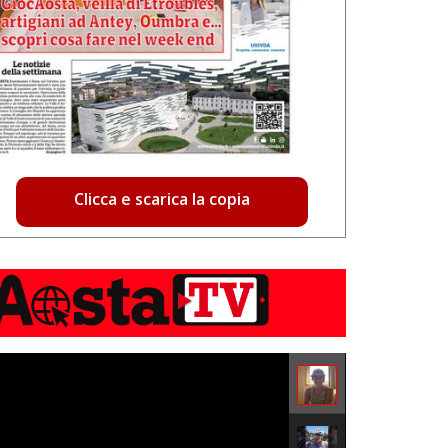
Clicca e scarica la copia