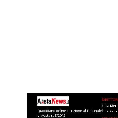
DIRETTOR
Luca Merc
l.mercant
Quotidiano online Iscrizione al Tribunale
di Aosta n. 8/2012