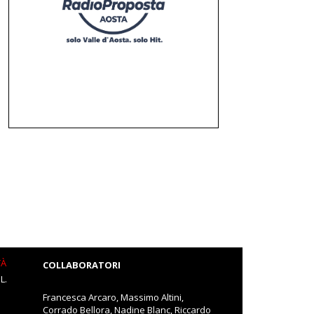
TÀ
COLLABORATORI
L.
Francesca Arcaro, Massimo Altini,
Corrado Bellora, Nadine Blanc, Riccardo