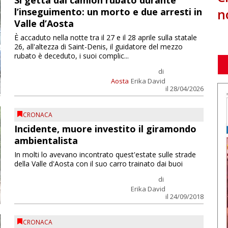
Si getta dal camion rubato durante
n
l’inseguimento: un morto e due arresti in
Valle d’Aosta
È accaduto nella notte tra il 27 e il 28 aprile sulla statale
26, all'altezza di Saint-Denis, il guidatore del mezzo
rubato è deceduto, i suoi complic...
di
Aosta
Erika David
il 28/04/2026
CRONACA
Incidente, muore investito il giramondo
ambientalista
In molti lo avevano incontrato quest'estate sulle strade
della Valle d'Aosta con il suo carro trainato dai buoi
di
Erika David
il 24/09/2018
CRONACA