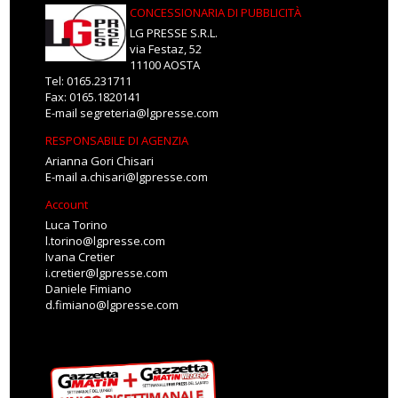
CONCESSIONARIA DI PUBBLICITÀ
LG PRESSE S.R.L.
via Festaz, 52
11100 AOSTA
Tel: 0165.231711
Fax: 0165.1820141
E-mail
segreteria@lgpresse.com
RESPONSABILE DI AGENZIA
Arianna Gori Chisari
E-mail
a.chisari@lgpresse.com
Account
Luca Torino
l.torino@lgpresse.com
Ivana Cretier
i.cretier@lgpresse.com
Daniele Fimiano
d.fimiano@lgpresse.com