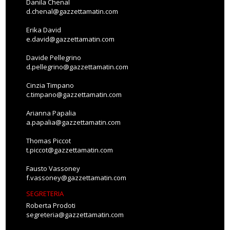
Danila Chenal
d.chenal@gazzettamatin.com
Erika David
e.david@gazzettamatin.com
Davide Pellegrino
d.pellegrino@gazzettamatin.com
Cinzia Timpano
c.timpano@gazzettamatin.com
Arianna Papalia
a.papalia@gazzettamatin.com
Thomas Piccot
t.piccot@gazzettamatin.com
Fausto Vassoney
f.vassoney@gazzettamatin.com
SEGRETERIA
Roberta Prodoti
segreteria@gazzettamatin.com