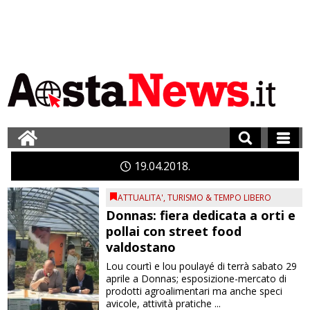
19
04
2018
ATTUALITA'
,
TURISMO & TEMPO LIBERO
Donnas: fiera dedicata a orti e
pollai con street food
valdostano
Lou courtì e lou poulayé di terrà sabato 29
aprile a Donnas; esposizione-mercato di
prodotti agroalimentari ma anche speci
avicole, attività pratiche ...