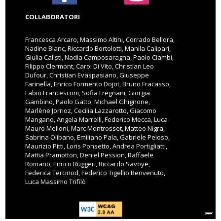
COLLABORATORI
Francesca Arcaro, Massimo Altini, Corrado Bellora,
Nadine Blanc, Riccardo Bortolotti, Manila Calipari,
Giulia Calisti, Nadia Camposaragna, Paolo Ciambi,
Filippo Clermont, Carol Di Vito, Christian Leo
Dufour, Christian Evaspasiano, Giuseppe
Farinella, Enrico Formento Dojot, Bruno Fracasso,
Fabio Francesconi, Sofia Fregnani, Giorgia
Gambino, Paolo Gatto, Michael Ghignone,
Marlène Jorrioz, Cecilia Lazzarotto, Giacomo
Mangano, Angela Marrelli, Federico Mecca, Luca
Mauro Melloni, Marc Montrosset, Matteo Nigra,
Sabrina Olibano, Emiliano Pala, Gabriele Peloso,
Maurizio Pitti, Loris Ponsetto, Andrea Portigliatti,
Mattia Pramotton, Deniel Pession, Raffaele
Romano, Enrico Ruggeri, Riccardo Savoye,
Federica Tercinod, Federico Tigellio Benvenuto,
Luca Massimo Trifilò