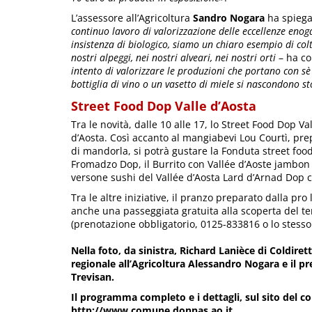
L’assessore all’Agricoltura
Sandro Nogara
ha spieg
continuo lavoro di valorizzazione delle eccellenze enog
insistenza di biologico, siamo un chiaro esempio di colt
nostri alpeggi, nei nostri alveari, nei nostri orti
– ha co
intento di valorizzare le produzioni che portano con sè 
bottiglia di vino o un vasetto di miele si nascondono st
Street Food Dop Valle d’Aosta
Tra le novità, dalle 10 alle 17, lo Street Food Dop V
d’Aosta. Così accanto al mangiabevi Lou Courtì, prep
di mandorla, si potrà gustare la Fonduta street foo
Fromadzo Dop, il Burrito con Vallée d’Aoste jambon 
versone sushi del Vallée d’Aosta Lard d’Arnad Dop 
Tra le altre iniziative, il pranzo preparato dalla pro 
anche una passeggiata gratuita alla scoperta del terr
(prenotazione obbligatorio, 0125-833816 o lo stesso g
Nella foto, da sinistra, Richard Lanièce di Coldiret
regionale all’Agricoltura Alessandro Nogara e il 
Trevisan.
Il programma completo e i dettagli, sul sito del 
http://www.comune.donnas.ao.it