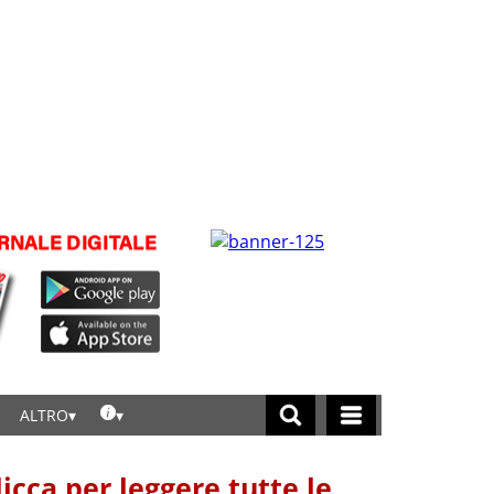
ALTRO
licca per leggere tutte le