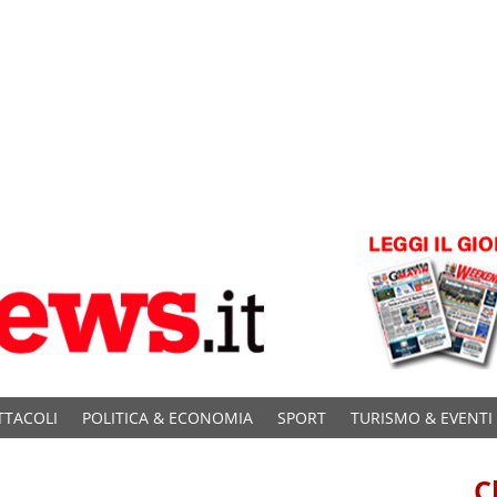
TTACOLI
POLITICA & ECONOMIA
SPORT
TURISMO & EVENTI
C