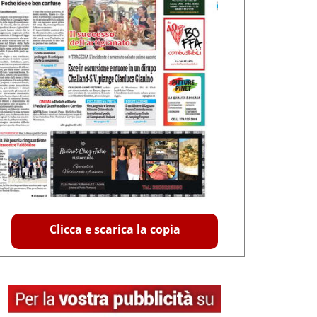
Clicca e scarica la copia