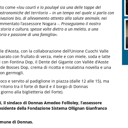
ato come
«lou courtì e lo poulayé sia una delle tappe del
astronomiche del territorio
–
in un tempo nel quale si parla con
ivazioni bio, di allevamento attento alla salute animale, nei
mmentato l’assessore Nogara -.
Proseguiamo il nostro
storia e cultura, spesse volte dietro a un meleto, a una
oria e passione di una famiglia».
alle d’Aosta, con la collaborazione dell’Unione Cuochi Valle
arato con frullato di verza, mele e con miele, soda e latte
d con Fontina Dop, il Dente del Gigante con Vallée d’Aoste
de Bosses Dop, crema di ricotta e insalatina novella e una
con germogli.
loco e servito al padiglione in piazza (dalle 12 alle 15), ma
itorio tra il forte di Bard e il borgo di Donnas
iorno alla biglietteria del Forte).
ti, il sindaco di Donnas Amedeo Follioley, l’assessore
presidente della Fondazione Sistema Ollignan Gianfranco
comune di Donnas.