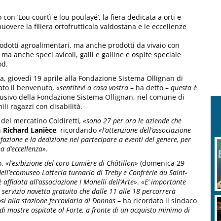
n ‘Lou courtì e lou poulayé’, la fiera dedicata a orti e
vere la filiera ortofrutticola valdostana e le eccellenze
odotti agroalimentari, ma anche prodotti da vivaio con
, ma anche speci avicoli, galli e galline e ospite speciale
od.
, giovedì 19 aprile alla Fondazione Sistema Ollignan di
to il benvenuto,
«sentitevi a casa vostra
– ha detto –
questa è
lusivo della Fondazione Sistema Ollignan, nel comune di
ili ragazzi con disabilità.
i del mercatino Coldiretti
, «sono 27 per ora le aziende che
i
Richard Lanièce
, ricordando
«l’attenzione dell’associazione
fazione e la dedizione nel partecipare a eventi del genere, per
na d’eccellenza»
.
o,
«l’esibizione del coro Lumière di Châtillon»
(domenica 29
ell’ecomuseo Latteria turnario di Treby e Confrérie du Saint-
è affidata all’associazione I Monelli dell’Arte»
.
«E’ importante
 servizio navetta gratuito che dalle 11 alle 18 percorrerà
si alla stazione ferroviaria di Donnas
– ha ricordato il sindaco
di mostre ospitate al Forte, a fronte di un acquisto minimo di