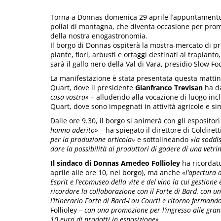
Torna a Donnas domenica 29 aprile l’appuntamento co
pollai di montagna, che diventa occasione per promuo
della nostra enogastronomia.
Il borgo di Donnas ospiterà la mostra-mercato di pr
piante, fiori, arbusti e ortaggi destinati al trapianto
sarà il gallo nero della Val di Vara, presidio Slow Fo
La manifestazione è stata presentata questa mattina
Quart, dove il presidente
Gianfranco Trevisan
ha da
casa vostra» –
alludendo alla vocazione di luogo inc
Quart, dove sono impegnati in attività agricole e sim
Dalle ore 9.30, il borgo si animerà con gli espositor
hanno aderito» –
ha spiegato il direttore di Coldirett
per la produzione orticola»
e sottolineando
«la soddis
dare la possibilità ai produttori di godere di una vetri
Il sindaco di Donnas Amedeo Follioley
ha ricordat
aprile alle ore 10, nel borgo), ma anche
«l’apertura d
Esprit e l’ecomuseo della vite e del vino la cui gestione 
ricordare la collaborazione con il Forte di Bard, con un
l’itinerario Forte di Bard-Lou Courtì e ritorno fermando
Follioley
– con una promozione per l’ingresso alle gran
10 euro di prodotti in esposizione»
.