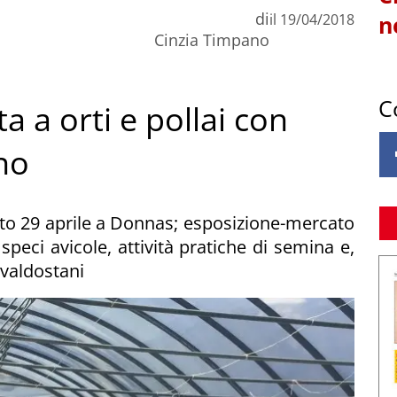
di
il
19/04/2018
n
Cinzia Timpano
C
a a orti e pollai con
no
ato 29 aprile a Donnas; esposizione-mercato
peci avicole, attività pratiche di semina e,
 valdostani