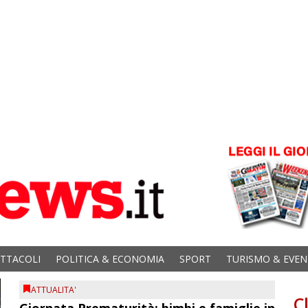
ETTACOLI
POLITICA & ECONOMIA
SPORT
TURISMO & EVEN
ATTUALITA'
C