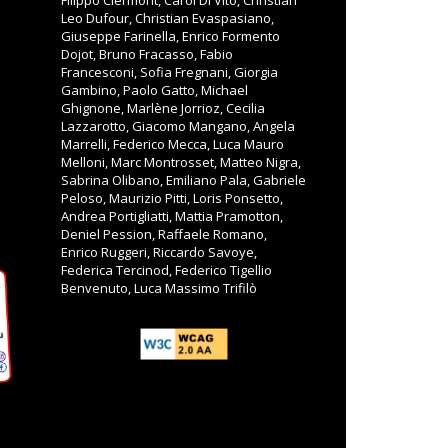
Filippo Clermont, Carol Di Vito, Christian
Leo Dufour, Christian Evaspasiano,
Giuseppe Farinella, Enrico Formento
Dojot, Bruno Fracasso, Fabio
Francesconi, Sofia Fregnani, Giorgia
Gambino, Paolo Gatto, Michael
Ghignone, Marlène Jorrioz, Cecilia
Lazzarotto, Giacomo Mangano, Angela
Marrelli, Federico Mecca, Luca Mauro
Melloni, Marc Montrosset, Matteo Nigra,
Sabrina Olibano, Emiliano Pala, Gabriele
Peloso, Maurizio Pitti, Loris Ponsetto,
Andrea Portigliatti, Mattia Pramotton,
Deniel Pession, Raffaele Romano,
Enrico Ruggeri, Riccardo Savoye,
Federica Tercinod, Federico Tigellio
Benvenuto, Luca Massimo Trifilò