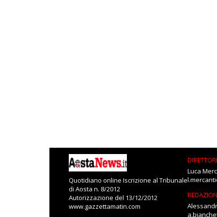
DIRETTOR
Luca Merc
l.mercant
Quotidiano online Iscrizione al Tribunale
di Aosta n. 8/2012
REDAZIO
Autorizzazione del 13/12/2012
Alessandr
www.gazzettamatin.com
a.bianch