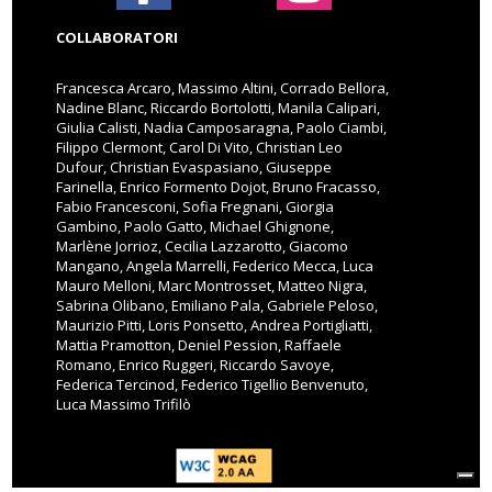
COLLABORATORI
Francesca Arcaro, Massimo Altini, Corrado Bellora,
Nadine Blanc, Riccardo Bortolotti, Manila Calipari,
Giulia Calisti, Nadia Camposaragna, Paolo Ciambi,
Filippo Clermont, Carol Di Vito, Christian Leo
Dufour, Christian Evaspasiano, Giuseppe
Farinella, Enrico Formento Dojot, Bruno Fracasso,
Fabio Francesconi, Sofia Fregnani, Giorgia
Gambino, Paolo Gatto, Michael Ghignone,
Marlène Jorrioz, Cecilia Lazzarotto, Giacomo
Mangano, Angela Marrelli, Federico Mecca, Luca
Mauro Melloni, Marc Montrosset, Matteo Nigra,
Sabrina Olibano, Emiliano Pala, Gabriele Peloso,
Maurizio Pitti, Loris Ponsetto, Andrea Portigliatti,
Mattia Pramotton, Deniel Pession, Raffaele
Romano, Enrico Ruggeri, Riccardo Savoye,
Federica Tercinod, Federico Tigellio Benvenuto,
Luca Massimo Trifilò