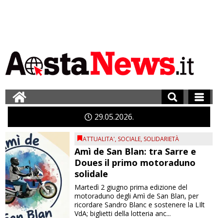
29
05
2026
ATTUALITA'
,
SOCIALE
,
SOLIDARIETÀ
Amì de San Blan: tra Sarre e
Doues il primo motoraduno
solidale
Martedì 2 giugno prima edizione del
motoraduno degli Amì de San Blan, per
ricordare Sandro Blanc e sostenere la LIlt
VdA; biglietti della lotteria anc...