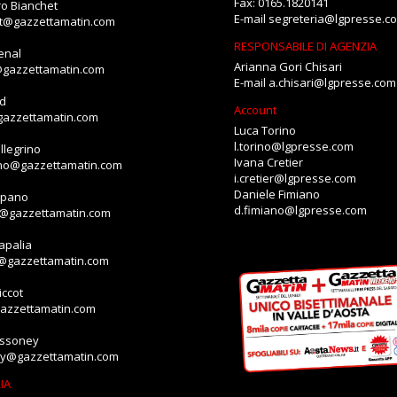
Fax: 0165.1820141
o Bianchet
E-mail
segreteria@lgpresse.c
et@gazzettamatin.com
RESPONSABILE DI AGENZIA
enal
Arianna Gori Chisari
@gazzettamatin.com
E-mail
a.chisari@lgpresse.com
id
Account
gazzettamatin.com
Luca Torino
l.torino@lgpresse.com
llegrino
Ivana Cretier
ino@gazzettamatin.com
i.cretier@lgpresse.com
Daniele Fimiano
mpano
d.fimiano@lgpresse.com
o@gazzettamatin.com
apalia
a@gazzettamatin.com
ccot
gazzettamatin.com
assoney
ey@gazzettamatin.com
IA