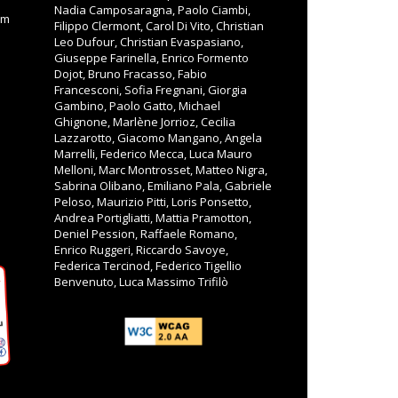
Nadia Camposaragna, Paolo Ciambi,
om
Filippo Clermont, Carol Di Vito, Christian
Leo Dufour, Christian Evaspasiano,
Giuseppe Farinella, Enrico Formento
Dojot, Bruno Fracasso, Fabio
Francesconi, Sofia Fregnani, Giorgia
Gambino, Paolo Gatto, Michael
Ghignone, Marlène Jorrioz, Cecilia
Lazzarotto, Giacomo Mangano, Angela
Marrelli, Federico Mecca, Luca Mauro
Melloni, Marc Montrosset, Matteo Nigra,
Sabrina Olibano, Emiliano Pala, Gabriele
Peloso, Maurizio Pitti, Loris Ponsetto,
Andrea Portigliatti, Mattia Pramotton,
Deniel Pession, Raffaele Romano,
Enrico Ruggeri, Riccardo Savoye,
Federica Tercinod, Federico Tigellio
Benvenuto, Luca Massimo Trifilò