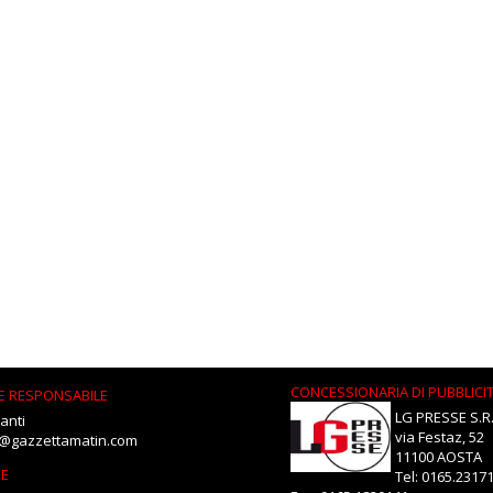
CONCESSIONARIA DI PUBBLICI
E RESPONSABILE
LG PRESSE S.R.
anti
via Festaz, 52
i@gazzettamatin.com
11100 AOSTA
NE
Tel: 0165.2317