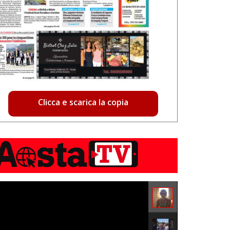
Clicca e scarica la copia