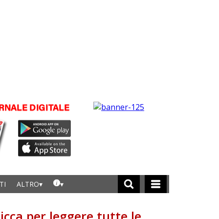
TI
ALTRO
licca per leggere tutte le