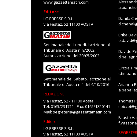
Alessandr
www.gazzettamatin.com
a.bianch
Editore
Danila Ch
LG PRESSE S.R.L.
d.chenal
via Festaz, 52 11100 AOSTA
Erika Dav
e.david@
Settimanale del Lunedì. Iscrizione al
Tribunale di Aosta n. 9/2002
Davide Pe
Autorizzazione del 20/05/2002
d.pellegr
Cinzia Ti
c.timpan
Settimanale del Sabato. Iscrizione al
Tribunale di Aosta n.4 del 4/10/2016
Arianna P
a.papali
REDAZIONE
via Festaz, 52 - 11100 Aosta
Thomas Pi
Tel: 0165/231711 - Fax: 0165/1820141
t.piccot@
Mail:
segreteria@gazzettamatin.com
Fausto V
Editore
f.vasson
LG PRESSE S.R.L.
SEGRETER
via Festaz, 52 11100 AOSTA