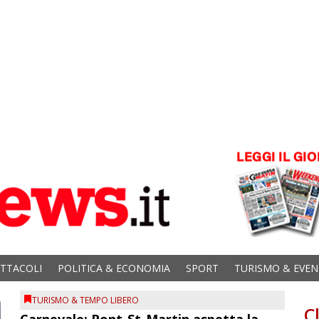
ETTACOLI
POLITICA & ECONOMIA
SPORT
TURISMO & EVEN
TURISMO & TEMPO LIBERO
C