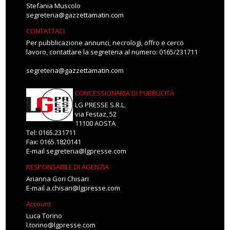
Stefania Muscolo
segreteria@gazzettamatin.com
CONTATTACI
Per pubblicazione annunci, necrologi, offro e cerco
lavoro, contattare la segreteria al numero: 0165/231711
segreteria@gazzettamatin.com
CONCESSIONARIA DI PUBBLICITÀ
LG PRESSE S.R.L.
via Festaz, 52
11100 AOSTA
Tel: 0165.231711
Fax: 0165.1820141
E-mail
segreteria@lgpresse.com
RESPONSABILE DI AGENZIA
Arianna Gori Chisari
E-mail
a.chisari@lgpresse.com
Account
Luca Torino
l.torino@lgpresse.com