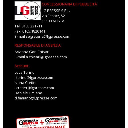
CONCESSIONARIA DI PUBBLICITÀ
LG PRESSE S.R.L.
via Festaz, 52
11100 AOSTA
Tel: 0165.231711
Fax: 0165.1820141
E-mail
segreteria@lgpresse.com
RESPONSABILE DI AGENZIA
Arianna Gori Chisari
E-mail
a.chisari@lgpresse.com
Account
Luca Torino
l.torino@lgpresse.com
Ivana Cretier
i.cretier@lgpresse.com
Daniele Fimiano
d.fimiano@lgpresse.com