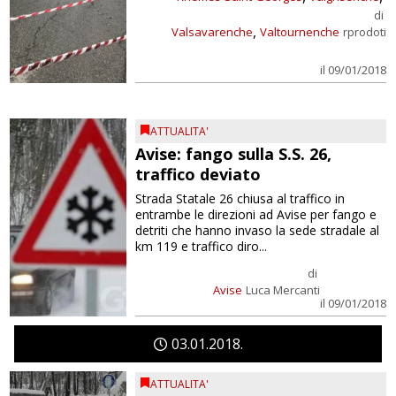
di
,
Valsavarenche
Valtournenche
rprodoti
il 09/01/2018
ATTUALITA'
Avise: fango sulla S.S. 26,
traffico deviato
Strada Statale 26 chiusa al traffico in
entrambe le direzioni ad Avise per fango e
detriti che hanno invaso la sede stradale al
km 119 e traffico diro...
di
Avise
Luca Mercanti
il 09/01/2018
03
01
2018
ATTUALITA'