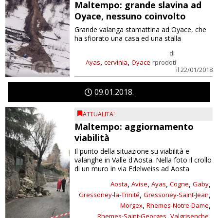
Maltempo: grande slavina ad
Oyace, nessuno coinvolto
Grande valanga stamattina ad Oyace, che
ha sfiorato una casa ed una stalla
di
,
,
Ayas
cervinia
Oyace
rprodoti
il 22/01/2018
09
01
2018
ATTUALITA'
Maltempo: aggiornamento
viabilità
Il punto della situazione su viabilità e
valanghe in Valle d'Aosta. Nella foto il crollo
di un muro in via Edelweiss ad Aosta
,
,
,
,
,
Aosta
Avise
Ayas
Cogne
Gaby
,
,
Gressoney-la-Trinité
Gressoney-Saint-Jean
,
,
Morgex
Rhemes-Notre-Dame
,
,
Rhemes-Saint-Georges
Valgrisenche