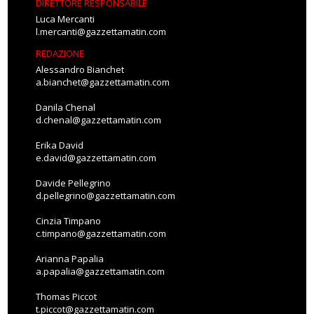
DIRETTORE RESPONSABILE
Luca Mercanti
l.mercanti@gazzettamatin.com
REDAZIONE
Alessandro Bianchet
a.bianchet@gazzettamatin.com
Danila Chenal
d.chenal@gazzettamatin.com
Erika David
e.david@gazzettamatin.com
Davide Pellegrino
d.pellegrino@gazzettamatin.com
Cinzia Timpano
c.timpano@gazzettamatin.com
Arianna Papalia
a.papalia@gazzettamatin.com
Thomas Piccot
t.piccot@gazzettamatin.com