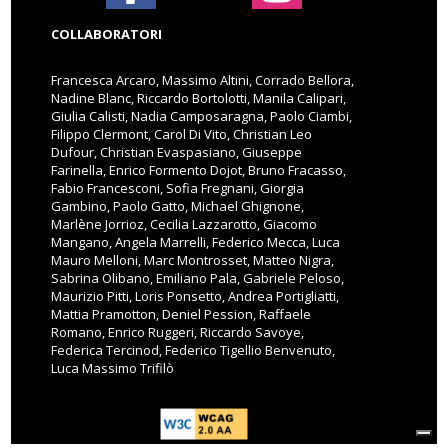
COLLABORATORI
Francesca Arcaro, Massimo Altini, Corrado Bellora,
Nadine Blanc, Riccardo Bortolotti, Manila Calipari,
Giulia Calisti, Nadia Camposaragna, Paolo Ciambi,
Filippo Clermont, Carol Di Vito, Christian Leo
Dufour, Christian Evaspasiano, Giuseppe
Farinella, Enrico Formento Dojot, Bruno Fracasso,
Fabio Francesconi, Sofia Fregnani, Giorgia
Gambino, Paolo Gatto, Michael Ghignone,
Marlène Jorrioz, Cecilia Lazzarotto, Giacomo
Mangano, Angela Marrelli, Federico Mecca, Luca
Mauro Melloni, Marc Montrosset, Matteo Nigra,
Sabrina Olibano, Emiliano Pala, Gabriele Peloso,
Maurizio Pitti, Loris Ponsetto, Andrea Portigliatti,
Mattia Pramotton, Deniel Pession, Raffaele
Romano, Enrico Ruggeri, Riccardo Savoye,
Federica Tercinod, Federico Tigellio Benvenuto,
Luca Massimo Trifilò