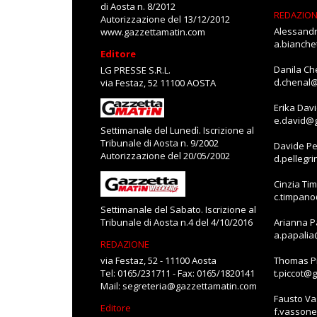
di Aosta n. 8/2012
REDAZIO
Autorizzazione del 13/12/2012
Alessandr
www.gazzettamatin.com
a.bianch
Editore
Danila Ch
LG PRESSE S.R.L.
d.chenal
via Festaz, 52 11100 AOSTA
Erika Dav
e.david@
Settimanale del Lunedì. Iscrizione al
Tribunale di Aosta n. 9/2002
Davide Pe
Autorizzazione del 20/05/2002
d.pellegr
Cinzia Ti
c.timpan
Settimanale del Sabato. Iscrizione al
Tribunale di Aosta n.4 del 4/10/2016
Arianna P
a.papali
REDAZIONE
via Festaz, 52 - 11100 Aosta
Thomas Pi
Tel: 0165/231711 - Fax: 0165/1820141
t.piccot@
Mail:
segreteria@gazzettamatin.com
Fausto V
Editore
f.vasson