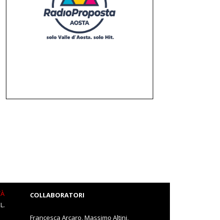
TÀ
COLLABORATORI
L.
Francesca Arcaro, Massimo Altini,