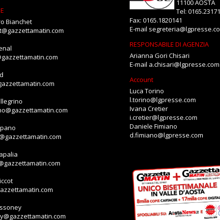
11100 AOSTA
NE
Tel: 0165.2317
Fax: 0165.1820141
o Bianchet
E-mail
segreteria@lgpresse.c
et@gazzettamatin.com
RESPONSABILE DI AGENZIA
enal
Arianna Gori Chisari
@gazzettamatin.com
E-mail
a.chisari@lgpresse.com
id
Account
gazzettamatin.com
Luca Torino
l.torino@lgpresse.com
llegrino
Ivana Cretier
ino@gazzettamatin.com
i.cretier@lgpresse.com
Daniele Fimiano
mpano
d.fimiano@lgpresse.com
o@gazzettamatin.com
apalia
a@gazzettamatin.com
ccot
gazzettamatin.com
assoney
ey@gazzettamatin.com