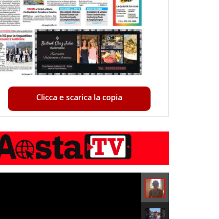
Clicca e scarica la copia