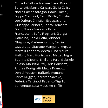
Corrado Bellora, Nadine Blanc, Riccardo
11
Bortolotti, Manila Calipari, Giulia Calisti,
Nadia Camposaragna, Paolo Ciambi,
om
Filippo Clermont, Carol Di Vito, Christian
Leo Dufour, Christian Evaspasiano,
Giuseppe Farinella, Enrico Formento
Dojot, Bruno Fracasso, Fabio
Francesconi, Sofia Fregnani, Giorgia
Gambino, Paolo Gatto, Michael
Ghignone, Marlène Jorrioz, Cecilia
Lazzarotto, Giacomo Mangano, Angela
Marrelli, Federico Mecca, Luca Mauro
Melloni, Marc Montrosset, Matteo Nigra,
Sabrina Olibano, Emiliano Pala, Gabriele
Peloso, Maurizio Pitti, Loris Ponsetto,
Andrea Portigliatti, Mattia Pramotton,
Deniel Pession, Raffaele Romano,
Enrico Ruggeri, Riccardo Savoye,
Federica Tercinod, Federico Tigellio
Benvenuto, Luca Massimo Trifilò