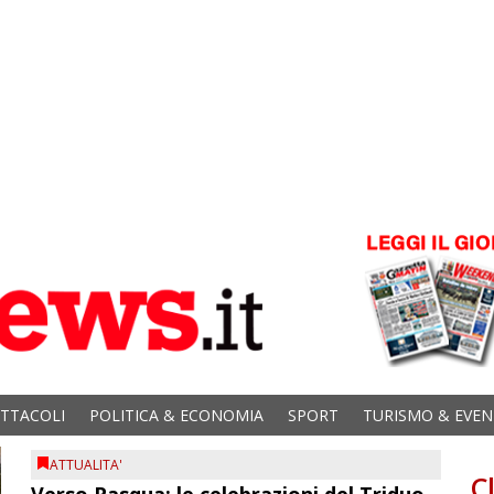
ETTACOLI
POLITICA & ECONOMIA
SPORT
TURISMO & EVEN
ATTUALITA'
C