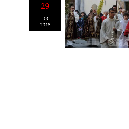
29
03
2018