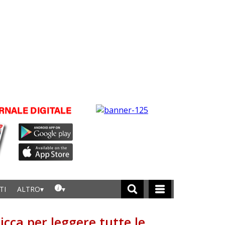
TI
ALTRO
licca per leggere tutte le