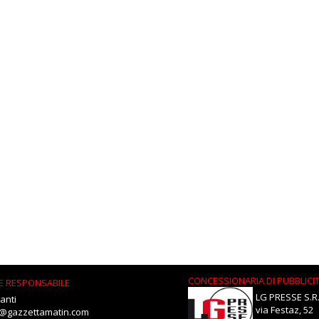
CONCESSIONARIA DI PUBBLICI
E RESPONSABILE
LG PRESSE S.R.
anti
via Festaz, 52
i@gazzettamatin.com