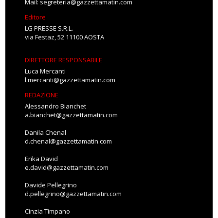
Mail:
segreteria@gazzettamatin.com
Editore
LG PRESSE S.R.L.
via Festaz, 52 11100 AOSTA
DIRETTORE RESPONSABILE
Luca Mercanti
l.mercanti@gazzettamatin.com
REDAZIONE
Alessandro Bianchet
a.bianchet@gazzettamatin.com
Danila Chenal
d.chenal@gazzettamatin.com
Erika David
e.david@gazzettamatin.com
Davide Pellegrino
d.pellegrino@gazzettamatin.com
Cinzia Timpano