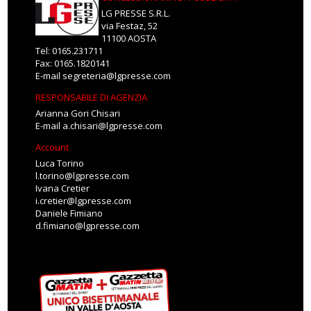
LG PRESSE S.R.L.
via Festaz, 52
11100 AOSTA
Tel: 0165.231711
Fax: 0165.1820141
E-mail
segreteria@lgpresse.com
RESPONSABILE DI AGENZIA
Arianna Gori Chisari
E-mail
a.chisari@lgpresse.com
Account
Luca Torino
l.torino@lgpresse.com
Ivana Cretier
i.cretier@lgpresse.com
Daniele Fimiano
d.fimiano@lgpresse.com