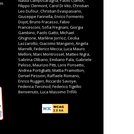
Nadia Camposaragna, Paolo Ciambi,
om
Filippo Clermont, Carol Di Vito, Christian
Leo Dufour, Christian Evaspasiano,
Giuseppe Farinella, Enrico Formento
Dojot, Bruno Fracasso, Fabio
Francesconi, Sofia Fregnani, Giorgia
Gambino, Paolo Gatto, Michael
Ghignone, Marlène Jorrioz, Cecilia
Lazzarotto, Giacomo Mangano, Angela
Marrelli, Federico Mecca, Luca Mauro
Melloni, Marc Montrosset, Matteo Nigra,
Sabrina Olibano, Emiliano Pala, Gabriele
Peloso, Maurizio Pitti, Loris Ponsetto,
Andrea Portigliatti, Mattia Pramotton,
Deniel Pession, Raffaele Romano,
Enrico Ruggeri, Riccardo Savoye,
Federica Tercinod, Federico Tigellio
Benvenuto, Luca Massimo Trifilò