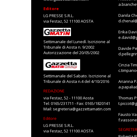
a.bianch
Editore
Danila Ch
LG PRESSE S.R.L.
d.chenal
via Festaz, 52 11100 AOSTA
Erika Dav
e.david@
Settimanale del Lunedì. Iscrizione al
Tribunale di Aosta n. 9/2002
Davide Pe
Autorizzazione del 20/05/2002
d.pellegr
Cinzia Ti
c.timpan
Settimanale del Sabato. Iscrizione al
Tribunale di Aosta n.4 del 4/10/2016
Arianna P
a.papali
REDAZIONE
via Festaz, 52 - 11100 Aosta
Thomas Pi
Tel: 0165/231711 - Fax: 0165/1820141
t.piccot@
Mail:
segreteria@gazzettamatin.com
Fausto V
Editore
f.vasson
LG PRESSE S.R.L.
SEGRETER
via Festaz, 52 11100 AOSTA
Roberta P