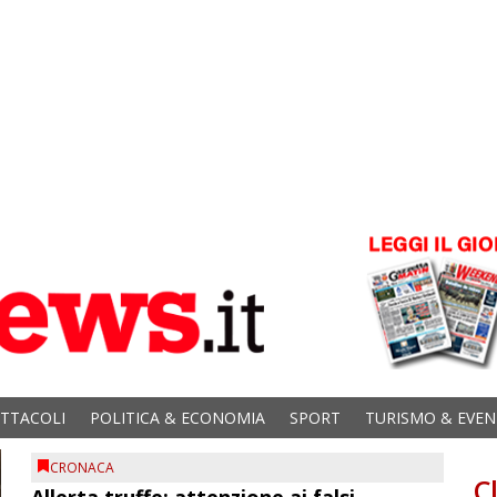
ETTACOLI
POLITICA & ECONOMIA
SPORT
TURISMO & EVEN
CRONACA
C