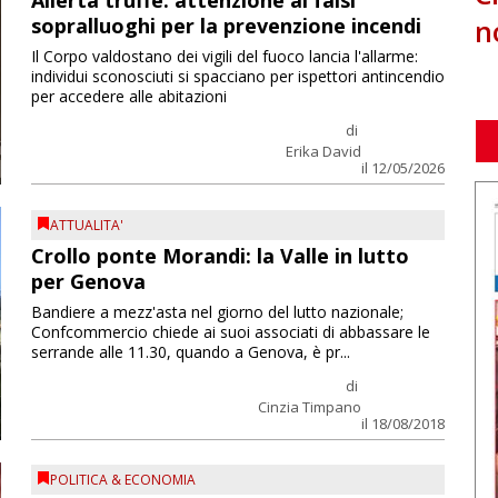
Allerta truffe: attenzione ai falsi
n
sopralluoghi per la prevenzione incendi
Il Corpo valdostano dei vigili del fuoco lancia l'allarme:
individui sconosciuti si spacciano per ispettori antincendio
per accedere alle abitazioni
di
Erika David
il 12/05/2026
ATTUALITA'
Crollo ponte Morandi: la Valle in lutto
per Genova
Bandiere a mezz'asta nel giorno del lutto nazionale;
Confcommercio chiede ai suoi associati di abbassare le
serrande alle 11.30, quando a Genova, è pr...
di
Cinzia Timpano
il 18/08/2018
POLITICA & ECONOMIA