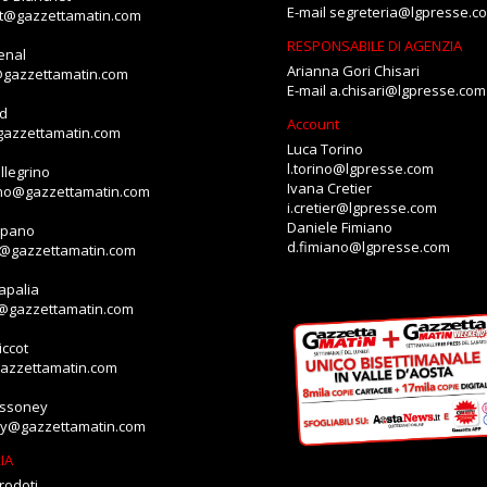
E-mail
segreteria@lgpresse.c
et@gazzettamatin.com
RESPONSABILE DI AGENZIA
enal
Arianna Gori Chisari
@gazzettamatin.com
E-mail
a.chisari@lgpresse.com
id
Account
gazzettamatin.com
Luca Torino
l.torino@lgpresse.com
llegrino
Ivana Cretier
ino@gazzettamatin.com
i.cretier@lgpresse.com
Daniele Fimiano
mpano
d.fimiano@lgpresse.com
o@gazzettamatin.com
apalia
a@gazzettamatin.com
ccot
gazzettamatin.com
assoney
ey@gazzettamatin.com
IA
rodoti