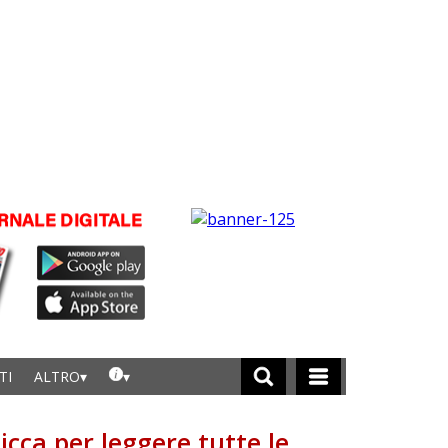
TI
ALTRO
licca per leggere tutte le