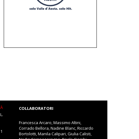
TÀ
COLLABORATORI
L.
Francesca Arcaro, Massimo Altini,
Corrado Bellora, Nadine Blanc, Riccardo
11
Bortolotti, Manila Calipari, Giulia Calisti,