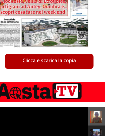
Clicca e scarica la copia