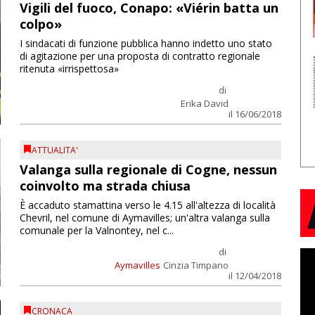
Vigili del fuoco, Conapo: «Viérin batta un
colpo»
I sindacati di funzione pubblica hanno indetto uno stato
di agitazione per una proposta di contratto regionale
ritenuta «irrispettosa»
di
Erika David
il 16/06/2018
ATTUALITA'
Valanga sulla regionale di Cogne, nessun
coinvolto ma strada chiusa
È accaduto stamattina verso le 4.15 all'altezza di località
Chevril, nel comune di Aymavilles; un'altra valanga sulla
comunale per la Valnontey, nel c...
di
Aymavilles
Cinzia Timpano
il 12/04/2018
CRONACA