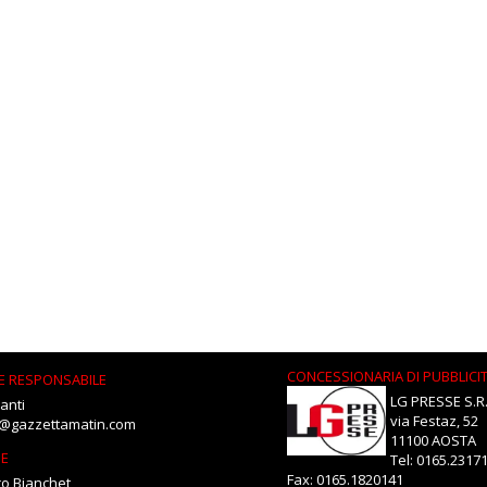
CONCESSIONARIA DI PUBBLICI
E RESPONSABILE
LG PRESSE S.R.
anti
via Festaz, 52
i@gazzettamatin.com
11100 AOSTA
NE
Tel: 0165.2317
Fax: 0165.1820141
o Bianchet