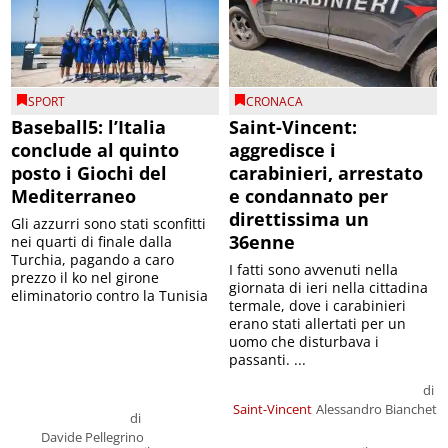
SPORT
CRONACA
Baseball5: l’Italia
Saint-Vincent:
conclude al quinto
aggredisce i
posto i Giochi del
carabinieri, arrestato
Mediterraneo
e condannato per
direttissima un
Gli azzurri sono stati sconfitti
36enne
nei quarti di finale dalla
Turchia, pagando a caro
I fatti sono avvenuti nella
prezzo il ko nel girone
giornata di ieri nella cittadina
eliminatorio contro la Tunisia
termale, dove i carabinieri
erano stati allertati per un
uomo che disturbava i
passanti. ...
di
Saint-Vincent
Alessandro Bianchet
di
Davide Pellegrino