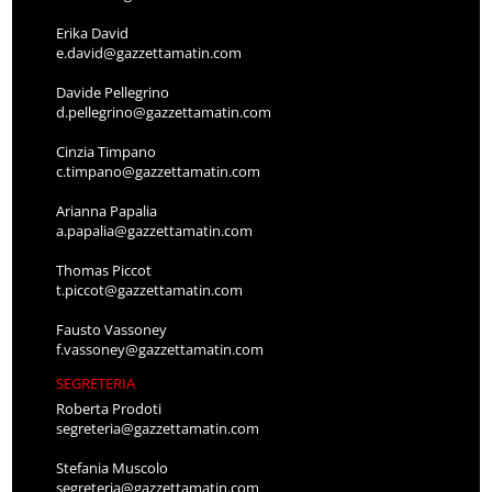
Erika David
e.david@gazzettamatin.com
Davide Pellegrino
d.pellegrino@gazzettamatin.com
Cinzia Timpano
c.timpano@gazzettamatin.com
Arianna Papalia
a.papalia@gazzettamatin.com
Thomas Piccot
t.piccot@gazzettamatin.com
Fausto Vassoney
f.vassoney@gazzettamatin.com
SEGRETERIA
Roberta Prodoti
segreteria@gazzettamatin.com
Stefania Muscolo
segreteria@gazzettamatin.com