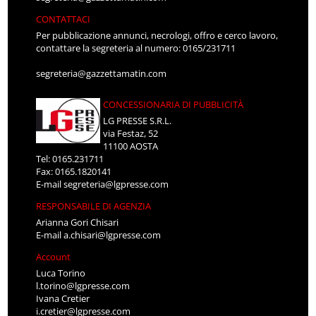
CONTATTACI
Per pubblicazione annunci, necrologi, offro e cerco lavoro,
contattare la segreteria al numero: 0165/231711
segreteria@gazzettamatin.com
CONCESSIONARIA DI PUBBLICITÀ
LG PRESSE S.R.L.
via Festaz, 52
11100 AOSTA
Tel: 0165.231711
Fax: 0165.1820141
E-mail
segreteria@lgpresse.com
RESPONSABILE DI AGENZIA
Arianna Gori Chisari
E-mail
a.chisari@lgpresse.com
Account
Luca Torino
l.torino@lgpresse.com
Ivana Cretier
i.cretier@lgpresse.com