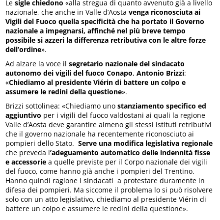
Le
sigle chiedono
«alla stregua di quanto avvenuto già a livello
nazionale, che anche in Valle d’Aosta
venga riconosciuta ai
Vigili del Fuoco quella specificità che ha portato il Governo
nazionale a impegnarsi, affinché nel più breve tempo
possibile si azzeri la differenza retributiva con le altre forze
dell’ordine
».
Ad alzare la voce il
segretario nazionale del sindacato
autonomo dei vigili del fuoco Conapo
,
Antonio
Brizzi
:
«
Chiediamo al presidente Viérin di battere un colpo e
assumere le redini della questione
».
Brizzi sottolinea: «Chiediamo uno
stanziamento specifico ed
aggiuntivo
per i vigili del fuoco valdostani ai quali la regione
Valle d’Aosta deve garantire almeno gli stessi istituti retributivi
che il governo nazionale ha recentemente riconosciuto ai
pompieri dello Stato.
Serve una modifica legislativa regionale
che preveda l
’adeguamento automatico delle indennità fisse
e accessorie
a quelle previste per il Corpo nazionale dei vigili
del fuoco, come hanno già anche i pompieri del Trentino.
Hanno quindi ragione i sindacati a protestare duramente in
difesa dei pompieri. Ma siccome il problema lo si può risolvere
solo con un atto legislativo, chiediamo al presidente Viérin di
battere un colpo e assumere le redini della questione».