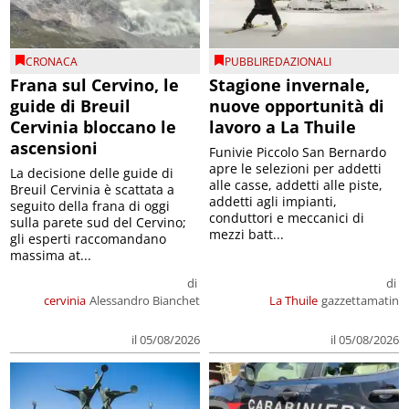
CRONACA
PUBBLIREDAZIONALI
Frana sul Cervino, le
Stagione invernale,
guide di Breuil
nuove opportunità di
Cervinia bloccano le
lavoro a La Thuile
ascensioni
Funivie Piccolo San Bernardo
apre le selezioni per addetti
La decisione delle guide di
alle casse, addetti alle piste,
Breuil Cervinia è scattata a
addetti agli impianti,
seguito della frana di oggi
conduttori e meccanici di
sulla parete sud del Cervino;
mezzi batt...
gli esperti raccomandano
massima at...
di
di
cervinia
Alessandro Bianchet
La Thuile
gazzettamatin
il 05/08/2026
il 05/08/2026