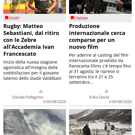
SPORT
CINEMA
Rugby: Matteo
Produzione
Sebastiani, dal ritiro
internazionale cerca
con le Zebre
comparse per un
all’Accademia Ivan
nuovo film
Francescato
Per aderire al casting del film
internazionale prodotto da
Inizio della nuova stagione
Panorama Films c'è tempo fino
agonistica all'insegna delle
al 31 agosto; le riprese si
soddisfazioni per il giovane
terranno tra il 21 e 25
talento dello Stade Valdôtain
settembre...
di
di
Davide Pellegrino
Erika David
il 05/08/2026
il 05/08/2026