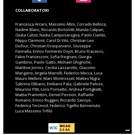
COLLABORATORI
Francesca Arcaro, Massimo Altini, Corrado Bellora,
Nadine Blanc, Riccardo Bortolotti, Manila Calipari,
Giulia Calisti, Nadia Camposaragna, Paolo Ciambi,
Filippo Clermont, Carol Di Vito, Christian Leo
Dufour, Christian Evaspasiano, Giuseppe
Farinella, Enrico Formento Dojot, Bruno Fracasso,
Fabio Francesconi, Sofia Fregnani, Giorgia
Gambino, Paolo Gatto, Michael Ghignone,
Marlène Jorrioz, Cecilia Lazzarotto, Giacomo
Mangano, Angela Marrelli, Federico Mecca, Luca
Mauro Melloni, Marc Montrosset, Matteo Nigra,
Sabrina Olibano, Emiliano Pala, Gabriele Peloso,
Maurizio Pitti, Loris Ponsetto, Andrea Portigliatti,
Mattia Pramotton, Deniel Pession, Raffaele
Romano, Enrico Ruggeri, Riccardo Savoye,
Federica Tercinod, Federico Tigellio Benvenuto,
Luca Massimo Trifilò