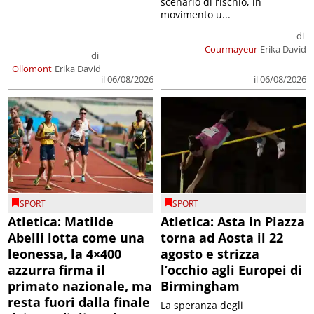
scenario di rischio, in
movimento u...
di
Courmayeur
Erika David
di
Ollomont
Erika David
il 06/08/2026
il 06/08/2026
SPORT
SPORT
Atletica: Matilde
Atletica: Asta in Piazza
Abelli lotta come una
torna ad Aosta il 22
leonessa, la 4×400
agosto e strizza
azzurra firma il
l’occhio agli Europei di
primato nazionale, ma
Birmingham
resta fuori dalla finale
La speranza degli