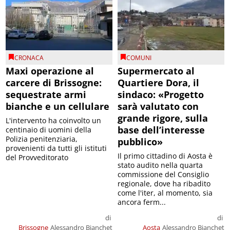
CRONACA
COMUNI
Maxi operazione al
Supermercato al
carcere di Brissogne:
Quartiere Dora, il
sequestrate armi
sindaco: «Progetto
bianche e un cellulare
sarà valutato con
grande rigore, sulla
L'intervento ha coinvolto un
base dell’interesse
centinaio di uomini della
Polizia penitenziaria,
pubblico»
provenienti da tutti gli istituti
Il primo cittadino di Aosta è
del Provveditorato
stato audito nella quarta
commissione del Consiglio
regionale, dove ha ribadito
come l'iter, al momento, sia
ancora ferm...
di
di
Brissogne
Alessandro Bianchet
Aosta
Alessandro Bianchet