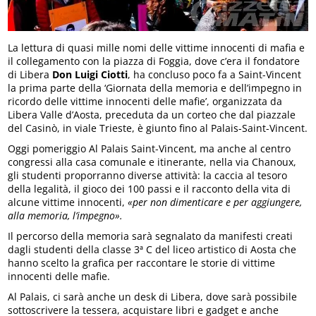
La lettura di quasi mille nomi delle vittime innocenti di mafia e
il collegamento con la piazza di Foggia, dove c’era il fondatore
di Libera
Don Luigi Ciotti
, ha concluso poco fa a Saint-Vincent
la prima parte della ‘Giornata della memoria e dell’impegno in
ricordo delle vittime innocenti delle mafie’, organizzata da
Libera Valle d’Aosta, preceduta da un corteo che dal piazzale
del Casinò, in viale Trieste, è giunto fino al Palais-Saint-Vincent.
Oggi pomeriggio Al Palais Saint-Vincent, ma anche al centro
congressi alla casa comunale e itinerante, nella via Chanoux,
gli studenti proporranno diverse attività: la caccia al tesoro
della legalità, il gioco dei 100 passi e il racconto della vita di
alcune vittime innocenti,
«per non dimenticare e per aggiungere,
alla memoria, l’impegno».
Il percorso della memoria sarà segnalato da manifesti creati
dagli studenti della classe 3ª C del liceo artistico di Aosta che
hanno scelto la grafica per raccontare le storie di vittime
innocenti delle mafie.
Al Palais, ci sarà anche un desk di Libera, dove sarà possibile
sottoscrivere la tessera, acquistare libri e gadget e anche