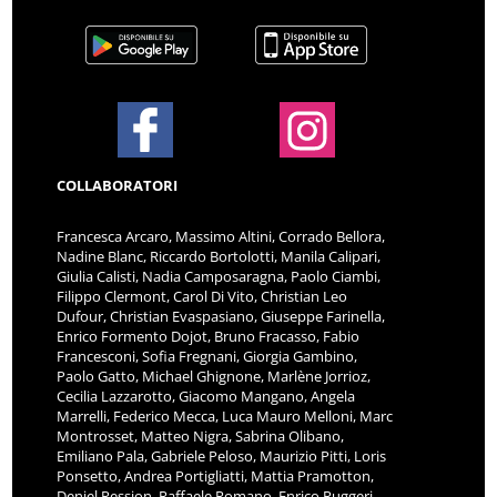
COLLABORATORI
Francesca Arcaro, Massimo Altini, Corrado Bellora,
Nadine Blanc, Riccardo Bortolotti, Manila Calipari,
Giulia Calisti, Nadia Camposaragna, Paolo Ciambi,
Filippo Clermont, Carol Di Vito, Christian Leo
Dufour, Christian Evaspasiano, Giuseppe Farinella,
Enrico Formento Dojot, Bruno Fracasso, Fabio
Francesconi, Sofia Fregnani, Giorgia Gambino,
Paolo Gatto, Michael Ghignone, Marlène Jorrioz,
Cecilia Lazzarotto, Giacomo Mangano, Angela
Marrelli, Federico Mecca, Luca Mauro Melloni, Marc
Montrosset, Matteo Nigra, Sabrina Olibano,
Emiliano Pala, Gabriele Peloso, Maurizio Pitti, Loris
Ponsetto, Andrea Portigliatti, Mattia Pramotton,
Deniel Pession, Raffaele Romano, Enrico Ruggeri,