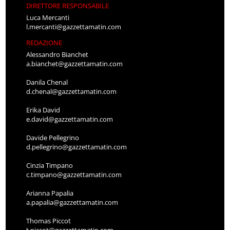
DIRETTORE RESPONSABILE
Luca Mercanti
l.mercanti@gazzettamatin.com
REDAZIONE
Alessandro Bianchet
a.bianchet@gazzettamatin.com
Danila Chenal
d.chenal@gazzettamatin.com
Erika David
e.david@gazzettamatin.com
Davide Pellegrino
d.pellegrino@gazzettamatin.com
Cinzia Timpano
c.timpano@gazzettamatin.com
Arianna Papalia
a.papalia@gazzettamatin.com
Thomas Piccot