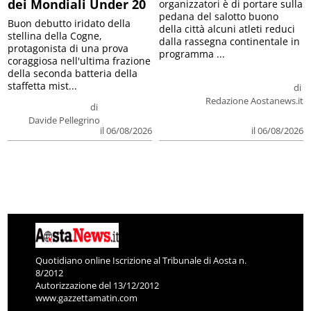
dei Mondiali Under 20
organizzatori è di portare sulla
pedana del salotto buono
Buon debutto iridato della
della città alcuni atleti reduci
stellina della Cogne,
dalla rassegna continentale in
protagonista di una prova
programma ...
coraggiosa nell'ultima frazione
della seconda batteria della
staffetta mist...
di
Redazione Aostanews.it
di
Davide Pellegrino
il 06/08/2026
il 06/08/2026
Quotidiano online Iscrizione al Tribunale di Aosta n.
8/2012
Autorizzazione del 13/12/2012
www.gazzettamatin.com