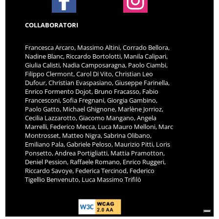
COLLABORATORI
Francesca Arcaro, Massimo Altini, Corrado Bellora,
Nadine Blanc, Riccardo Bortolotti, Manila Calipari,
Giulia Calisti, Nadia Camposaragna, Paolo Ciambi,
Filippo Clermont, Carol Di Vito, Christian Leo
Dufour, Christian Evaspasiano, Giuseppe Farinella,
Enrico Formento Dojot, Bruno Fracasso, Fabio
Francesconi, Sofia Fregnani, Giorgia Gambino,
Paolo Gatto, Michael Ghignone, Marlène Jorrioz,
Cecilia Lazzarotto, Giacomo Mangano, Angela
Marrelli, Federico Mecca, Luca Mauro Melloni, Marc
Montrosset, Matteo Nigra, Sabrina Olibano,
Emiliano Pala, Gabriele Peloso, Maurizio Pitti, Loris
Ponsetto, Andrea Portigliatti, Mattia Pramotton,
Deniel Pession, Raffaele Romano, Enrico Ruggeri,
Riccardo Savoye, Federica Tercinod, Federico
Tigellio Benvenuto, Luca Massimo Trifilò