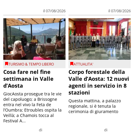
il 07/08/2026
il 07/08/2026
TURISMO & TEMPO LIBERO
ATTUALITA'
Cosa fare nel fine
Corpo forestale della
settimana in Valle
Valle d’Aosta: 12 nuovi
d’Aosta
agenti in servizio in 8
stazioni
GiocAosta prosegue tra le vie
del capoluogo; a Brissogne
Questa mattina, a palazzo
entra nel vivo la Feta de
regionale, si è tenuta la
l’Oumbra; Etroubles ospita la
cerimonia di giuramento
Veillà; a Chamois tocca al
Festival A...
di
di