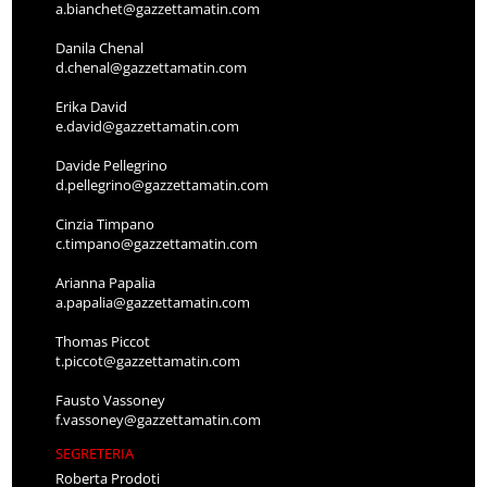
a.bianchet@gazzettamatin.com
Danila Chenal
d.chenal@gazzettamatin.com
Erika David
e.david@gazzettamatin.com
Davide Pellegrino
d.pellegrino@gazzettamatin.com
Cinzia Timpano
c.timpano@gazzettamatin.com
Arianna Papalia
a.papalia@gazzettamatin.com
Thomas Piccot
t.piccot@gazzettamatin.com
Fausto Vassoney
f.vassoney@gazzettamatin.com
SEGRETERIA
Roberta Prodoti