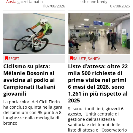
Aosta
gazzettamatin
ethienne bredy
il 07/08/2026
il 07/08/2026
SPORT
SALUTE
,
SANITÀ
Ciclismo su pista:
Liste d’attesa: oltre 22
Mélanie Bosonin si
mila 500 richieste di
avvicina al podio ai
prime visite nei primi
Campionati Italiani
6 mesi del 2026, sono
giovanili
1.261 in più rispetto al
2025
La portacolori del Cicli Fiorin
ha concluso quinta nella gara
Si sono riuniti ieri, giovedì 6
dell'omnium con 95 punti a 8
agosto, l'Unità centrale di
lunghezze dalla medaglia di
gestione dell’assistenza
bronzo
sanitaria e dei tempi delle
liste di attesa e l'Osservatorio