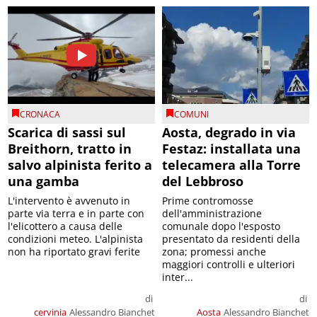
CRONACA
COMUNI
Scarica di sassi sul
Aosta, degrado in via
Breithorn, tratto in
Festaz: installata una
salvo alpinista ferito a
telecamera alla Torre
una gamba
del Lebbroso
L'intervento è avvenuto in
Prime contromosse
parte via terra e in parte con
dell'amministrazione
l'elicottero a causa delle
comunale dopo l'esposto
condizioni meteo. L'alpinista
presentato da residenti della
non ha riportato gravi ferite
zona; promessi anche
maggiori controlli e ulteriori
inter...
di
di
cervinia
Alessandro Bianchet
Aosta
Alessandro Bianchet