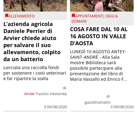
ALLEVAMENTO
APPUNTAMENTI
,
OGGI &
DOMANI
L’azienda agricola
COSA FARE DAL 10 AL
Daniele Perrier di
16 AGOSTO IN VALLE
Arvier chiede aiuto
D’AOSTA
per salvare il suo
allevamento, colpito
LUNEDÌ 10 AGOSTO ANTEY-
SAINT-ANDRÉ - Alla Sala
da un batterio
mostre Biblioteca sarà
Lanciata una raccolta fondi
possibile partecipare alla
per sostenere i costi veterinari
presentazione del libro di
e far ripartire la stalla
Maria Vassallo ed Enrico F...
di
Arvier
Fausto Vassoney
di
gazzettamatin
il 09/08/2026
il 09/08/2026