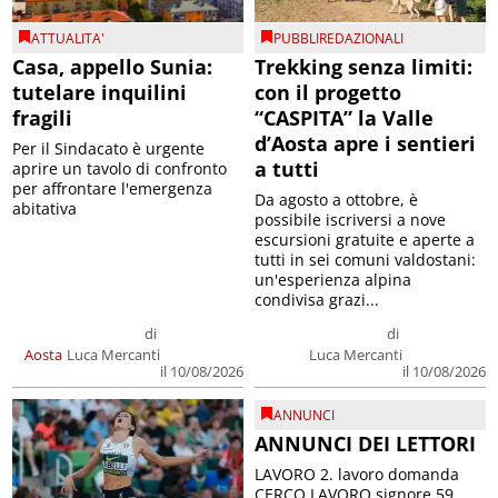
ATTUALITA'
PUBBLIREDAZIONALI
Casa, appello Sunia:
Trekking senza limiti:
tutelare inquilini
con il progetto
fragili
“CASPITA” la Valle
d’Aosta apre i sentieri
Per il Sindacato è urgente
a tutti
aprire un tavolo di confronto
per affrontare l'emergenza
Da agosto a ottobre, è
abitativa
possibile iscriversi a nove
escursioni gratuite e aperte a
tutti in sei comuni valdostani:
un'esperienza alpina
condivisa grazi...
di
di
Aosta
Luca Mercanti
Luca Mercanti
il 10/08/2026
il 10/08/2026
ANNUNCI
ANNUNCI DEI LETTORI
LAVORO 2. lavoro domanda
CERCO LAVORO signore 59