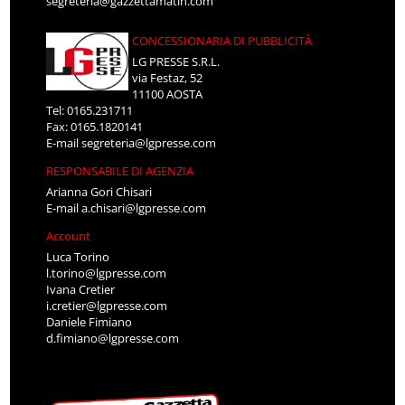
segreteria@gazzettamatin.com
CONCESSIONARIA DI PUBBLICITÀ
LG PRESSE S.R.L.
via Festaz, 52
11100 AOSTA
Tel: 0165.231711
Fax: 0165.1820141
E-mail
segreteria@lgpresse.com
RESPONSABILE DI AGENZIA
Arianna Gori Chisari
E-mail
a.chisari@lgpresse.com
Account
Luca Torino
l.torino@lgpresse.com
Ivana Cretier
i.cretier@lgpresse.com
Daniele Fimiano
d.fimiano@lgpresse.com