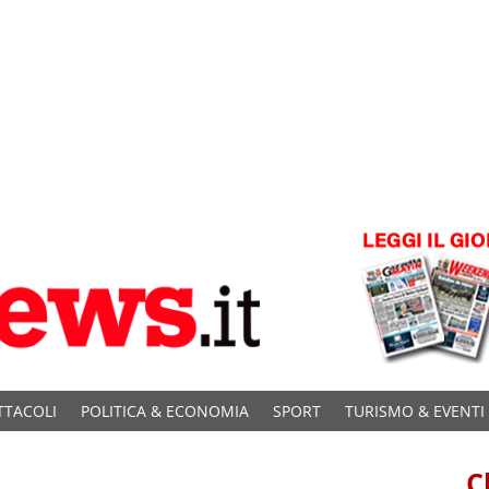
TTACOLI
POLITICA & ECONOMIA
SPORT
TURISMO & EVENTI
C