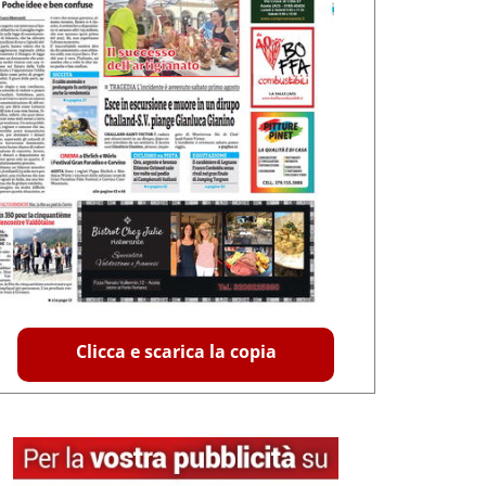
Clicca e scarica la copia