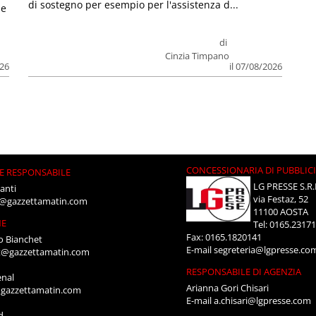
di sostegno per esempio per l'assistenza d...
le
di
Cinzia Timpano
026
il 07/08/2026
CONCESSIONARIA DI PUBBLIC
E RESPONSABILE
LG PRESSE S.R.
anti
via Festaz, 52
i@gazzettamatin.com
11100 AOSTA
NE
Tel: 0165.2317
Fax: 0165.1820141
o Bianchet
E-mail
segreteria@lgpresse.co
t@gazzettamatin.com
RESPONSABILE DI AGENZIA
enal
Arianna Gori Chisari
gazzettamatin.com
E-mail
a.chisari@lgpresse.com
d