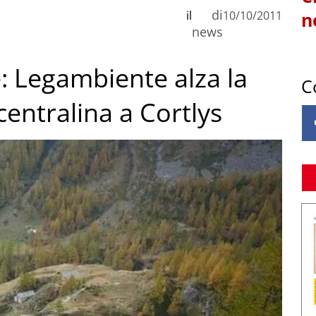
di
il
10/10/2011
n
news
: Legambiente alza la
C
centralina a Cortlys