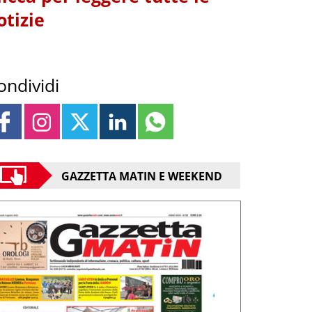
otizie
ondividi
GAZZETTA MATIN E WEEKEND