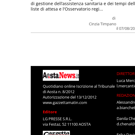
di gestione dell’assistenza sanitaria e dei tempi del
liste di attesa e l'Osservatorio regi...
di
Cinzia Timpano
il 07/08/2
DIRETTOR
Luca Merc
l.mercant
Quotidiano online Iscrizione al Tribunale
di Aosta n. 8/2012
REDAZIO
Autorizzazione del 13/12/2012
Alessandr
www.gazzettamatin.com
a.bianche
Editore
Danila Ch
LG PRESSE S.R.L.
d.chenal@
via Festaz, 52 11100 AOSTA
Erika Davi