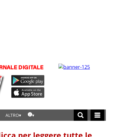
ALTRO
licca per leggere tutte le