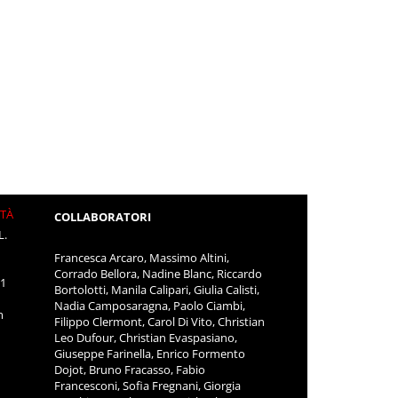
ITÀ
COLLABORATORI
L.
Francesca Arcaro, Massimo Altini,
Corrado Bellora, Nadine Blanc, Riccardo
11
Bortolotti, Manila Calipari, Giulia Calisti,
Nadia Camposaragna, Paolo Ciambi,
m
Filippo Clermont, Carol Di Vito, Christian
Leo Dufour, Christian Evaspasiano,
Giuseppe Farinella, Enrico Formento
Dojot, Bruno Fracasso, Fabio
Francesconi, Sofia Fregnani, Giorgia