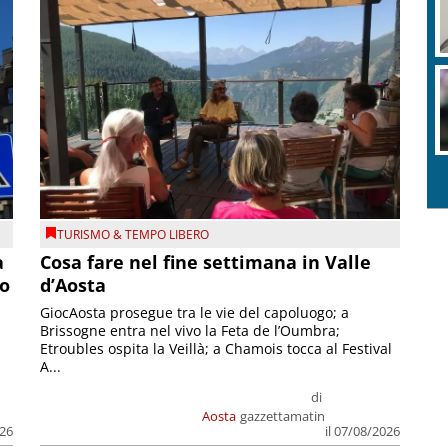
TURISMO & TEMPO LIBERO
a
Cosa fare nel fine settimana in Valle
so
d’Aosta
GiocAosta prosegue tra le vie del capoluogo; a
Brissogne entra nel vivo la Feta de l’Oumbra;
.
Etroubles ospita la Veillà; a Chamois tocca al Festival
A...
di
Aosta
gazzettamatin
026
il 07/08/2026