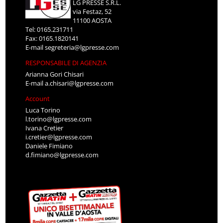
LG PRESSE S.R.L.
via Festaz, 52
11100 AOSTA
Tel: 0165.231711
Fax: 0165.1820141
E-mail
segreteria@lgpresse.com
RESPONSABILE DI AGENZIA
Arianna Gori Chisari
E-mail
a.chisari@lgpresse.com
Account
Luca Torino
l.torino@lgpresse.com
Ivana Cretier
i.cretier@lgpresse.com
Daniele Fimiano
d.fimiano@lgpresse.com