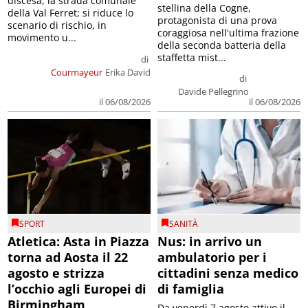
discesa, la strada comunale
stellina della Cogne,
della Val Ferret; si riduce lo
protagonista di una prova
scenario di rischio, in
coraggiosa nell'ultima frazione
movimento u...
della seconda batteria della
staffetta mist...
di
Courmayeur
Erika David
di
Davide Pellegrino
il 06/08/2026
il 06/08/2026
SPORT
SANITÀ
Atletica: Asta in Piazza
Nus: in arrivo un
torna ad Aosta il 22
ambulatorio per i
agosto e strizza
cittadini senza medico
l’occhio agli Europei di
di famiglia
Birmingham
Da venerdì 7 agosto attivo il