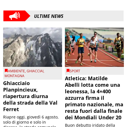
ULTIME NEWS
AMBIENTE
,
GHIACCIAI
,
SPORT
MONTAGNA
Atletica: Matilde
Ghiacciaio
Abelli lotta come una
Planpincieux,
leonessa, la 4×400
riapertura diurna
azzurra firma il
della strada della Val
primato nazionale, ma
Ferret
resta fuori dalla finale
dei Mondiali Under 20
Riapre oggi, giovedì 6 agosto,
solo di giorno e solo in
Buon debutto iridato della