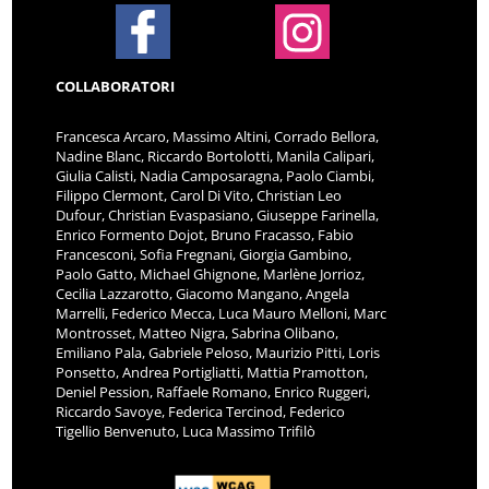
COLLABORATORI
Francesca Arcaro, Massimo Altini, Corrado Bellora,
Nadine Blanc, Riccardo Bortolotti, Manila Calipari,
Giulia Calisti, Nadia Camposaragna, Paolo Ciambi,
Filippo Clermont, Carol Di Vito, Christian Leo
Dufour, Christian Evaspasiano, Giuseppe Farinella,
Enrico Formento Dojot, Bruno Fracasso, Fabio
Francesconi, Sofia Fregnani, Giorgia Gambino,
Paolo Gatto, Michael Ghignone, Marlène Jorrioz,
Cecilia Lazzarotto, Giacomo Mangano, Angela
Marrelli, Federico Mecca, Luca Mauro Melloni, Marc
Montrosset, Matteo Nigra, Sabrina Olibano,
Emiliano Pala, Gabriele Peloso, Maurizio Pitti, Loris
Ponsetto, Andrea Portigliatti, Mattia Pramotton,
Deniel Pession, Raffaele Romano, Enrico Ruggeri,
Riccardo Savoye, Federica Tercinod, Federico
Tigellio Benvenuto, Luca Massimo Trifilò