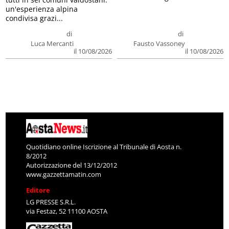
un'esperienza alpina
condivisa grazi...
di
di
Luca Mercanti
Fausto Vassoney
il 10/08/2026
il 10/08/2026
Quotidiano online Iscrizione al Tribunale di Aosta n.
8/2012
Autorizzazione del 13/12/2012
www.gazzettamatin.com
Editore
LG PRESSE S.R.L.
via Festaz, 52 11100 AOSTA