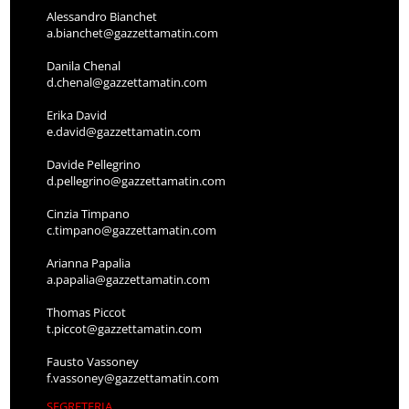
Alessandro Bianchet
a.bianchet@gazzettamatin.com
Danila Chenal
d.chenal@gazzettamatin.com
Erika David
e.david@gazzettamatin.com
Davide Pellegrino
d.pellegrino@gazzettamatin.com
Cinzia Timpano
c.timpano@gazzettamatin.com
Arianna Papalia
a.papalia@gazzettamatin.com
Thomas Piccot
t.piccot@gazzettamatin.com
Fausto Vassoney
f.vassoney@gazzettamatin.com
SEGRETERIA