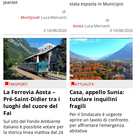
Jeantet
stata esposta in Municipio
di
Montjovet
Luca Mercanti
di
Aosta
Luca Mercanti
il 10/08/2026
il 10/08/2026
TRASPORTI
ATTUALITA'
La Ferrovia Aosta –
Casa, appello Sunia:
Pré-Saint-Didier tra i
tutelare inquilini
luoghi del cuore del
fragili
Fai
Per il Sindacato è urgente
aprire un tavolo di confronto
Sul sito del Fondo Ambiente
per affrontare l'emergenza
Italiano è possibile votare per
abitativa
la storica linea inattiva dal 24