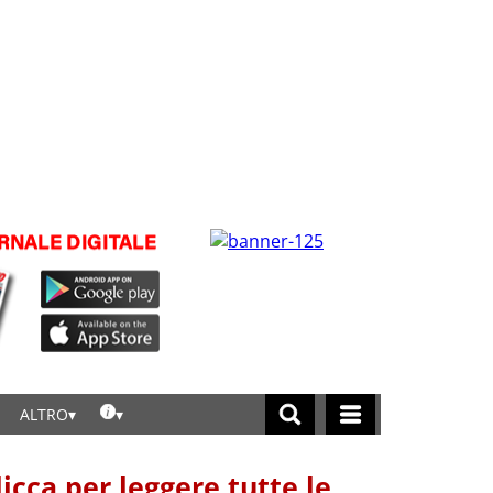
ALTRO
licca per leggere tutte le