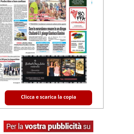
Clicca e scarica la copia