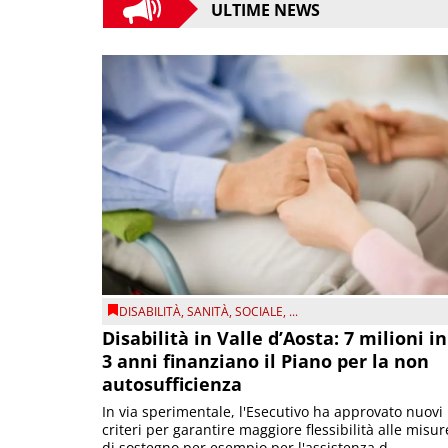
ULTIME NEWS
DISABILITÀ
,
SANITÀ
,
SOCIALE
, ...
Disabilità in Valle d’Aosta: 7 milioni in
3 anni finanziano il Piano per la non
autosufficienza
In via sperimentale, l'Esecutivo ha approvato nuovi
criteri per garantire maggiore flessibilità alle misur
di sostegno per esempio per l'assistenza d...