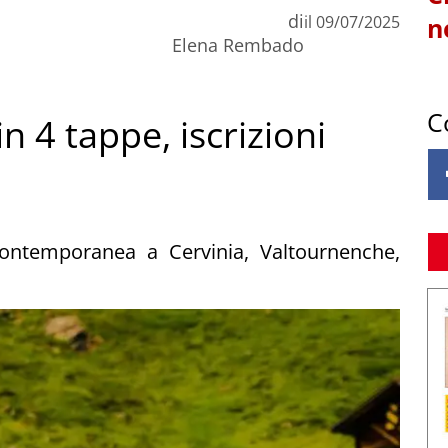
di
il
09/07/2025
n
Elena Rembado
C
n 4 tappe, iscrizioni
 contemporanea a Cervinia, Valtournenche,