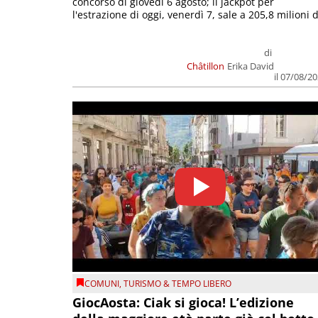
concorso di giovedì 6 agosto; il jackpot per
l'estrazione di oggi, venerdì 7, sale a 205,8 milioni d
di
Châtillon
Erika David
il 07/08/2
COMUNI
,
TURISMO & TEMPO LIBERO
GiocAosta: Ciak si gioca! L’edizione