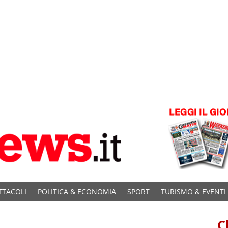
TTACOLI
POLITICA & ECONOMIA
SPORT
TURISMO & EVENTI
C