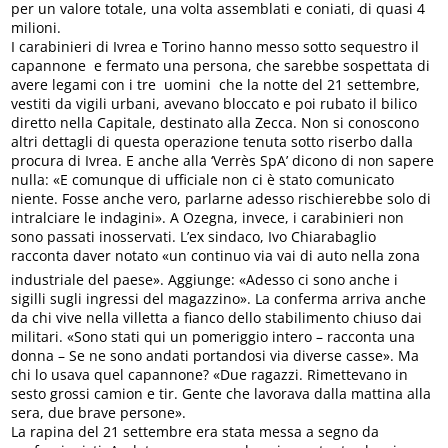
per un valore totale, una volta assemblati e coniati, di quasi 4
milioni.
I carabinieri di Ivrea e Torino hanno messo sotto sequestro il
capannone e fermato una persona, che sarebbe sospettata di
avere legami con i tre uomini che la notte del 21 settembre,
vestiti da vigili urbani, avevano bloccato e poi rubato il bilico
diretto nella Capitale, destinato alla Zecca. Non si conoscono
altri dettagli di questa operazione tenuta sotto riserbo dalla
procura di Ivrea. E anche alla ‘Verrès SpA’ dicono di non sapere
nulla: «E comunque di ufficiale non ci è stato comunicato
niente. Fosse anche vero, parlarne adesso rischierebbe solo di
intralciare le indagini». A Ozegna, invece, i carabinieri non
sono passati inosservati. L’ex sindaco, Ivo Chiarabaglio
racconta daver notato «un continuo via vai di auto nella zona
industriale del paese». Aggiunge: «Adesso ci sono anche i
sigilli sugli ingressi del magazzino». La conferma arriva anche
da chi vive nella villetta a fianco dello stabilimento chiuso dai
militari. «Sono stati qui un pomeriggio intero – racconta una
donna – Se ne sono andati portandosi via diverse casse». Ma
chi lo usava quel capannone? «Due ragazzi. Rimettevano in
sesto grossi camion e tir. Gente che lavorava dalla mattina alla
sera, due brave persone».
La rapina del 21 settembre era stata messa a segno da