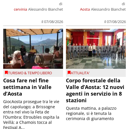
di
di
cervinia
Alessandro Bianchet
Aosta
Alessandro Bianchet
il 07/08/2026
il 07/08/2026
TURISMO & TEMPO LIBERO
ATTUALITA'
Cosa fare nel fine
Corpo forestale della
settimana in Valle
Valle d’Aosta: 12 nuovi
d’Aosta
agenti in servizio in 8
stazioni
GiocAosta prosegue tra le vie
del capoluogo; a Brissogne
Questa mattina, a palazzo
entra nel vivo la Feta de
regionale, si è tenuta la
l’Oumbra; Etroubles ospita la
cerimonia di giuramento
Veillà; a Chamois tocca al
Festival A...