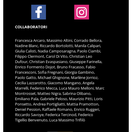
COLLABORATORI
Francesca Arcaro, Massimo Altini, Corrado Bellora,
Nadine Blanc, Riccardo Bortolotti, Manila Calipari,
Giulia Calisti, Nadia Camposaragna, Paolo Ciambi,
Filippo Clermont, Carol Di Vito, Christian Leo
Dufour, Christian Evaspasiano, Giuseppe Farinella,
Enrico Formento Dojot, Bruno Fracasso, Fabio
Francesconi, Sofia Fregnani, Giorgia Gambino,
Paolo Gatto, Michael Ghignone, Marlène Jorrioz,
Cecilia Lazzarotto, Giacomo Mangano, Angela
Marrelli, Federico Mecca, Luca Mauro Melloni, Marc
Montrosset, Matteo Nigra, Sabrina Olibano,
Emiliano Pala, Gabriele Peloso, Maurizio Pitti, Loris
Ponsetto, Andrea Portigliatti, Mattia Pramotton,
Deniel Pession, Raffaele Romano, Enrico Ruggeri,
Riccardo Savoye, Federica Tercinod, Federico
Tigellio Benvenuto, Luca Massimo Trifilò