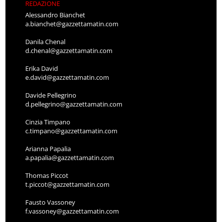
REDAZIONE
Alessandro Bianchet
a.bianchet@gazzettamatin.com
Danila Chenal
d.chenal@gazzettamatin.com
Erika David
e.david@gazzettamatin.com
Davide Pellegrino
d.pellegrino@gazzettamatin.com
Cinzia Timpano
c.timpano@gazzettamatin.com
Arianna Papalia
a.papalia@gazzettamatin.com
Thomas Piccot
t.piccot@gazzettamatin.com
Fausto Vassoney
f.vassoney@gazzettamatin.com