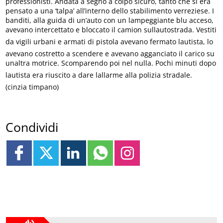
professionisti. Andata a segno a colpo sicuro, tanto che si era
pensato a una ‘talpa’ all’interno dello stabilimento verreziese. I
banditi, alla guida di un’auto con un lampeggiante blu acceso,
avevano intercettato e bloccato il camion sullautostrada. Vestiti
da vigili urbani e armati di pistola avevano fermato lautista, lo
avevano costretto a scendere e avevano agganciato il carico su
unaltra motrice. Scomparendo poi nel nulla. Pochi minuti dopo
lautista era riuscito a dare lallarme alla polizia stradale.
(cinzia timpano)
Condividi