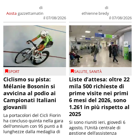
di
di
Aosta
gazzettamatin
ethienne bredy
il 07/08/2026
il 07/08/2026
SPORT
SALUTE
,
SANITÀ
Ciclismo su pista:
Liste d’attesa: oltre 22
Mélanie Bosonin si
mila 500 richieste di
avvicina al podio ai
prime visite nei primi
Campionati Italiani
6 mesi del 2026, sono
giovanili
1.261 in più rispetto al
2025
La portacolori del Cicli Fiorin
ha concluso quinta nella gara
Si sono riuniti ieri, giovedì 6
dell'omnium con 95 punti a 8
agosto, l'Unità centrale di
lunghezze dalla medaglia di
gestione dell’assistenza