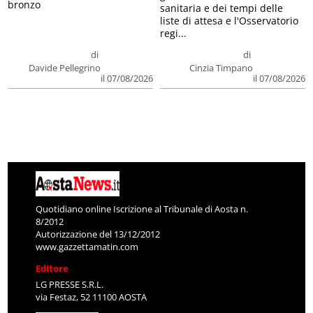
bronzo
sanitaria e dei tempi delle
liste di attesa e l'Osservatorio
regi...
di
di
Davide Pellegrino
Cinzia Timpano
il 07/08/2026
il 07/08/2026
Quotidiano online Iscrizione al Tribunale di Aosta n.
8/2012
Autorizzazione del 13/12/2012
www.gazzettamatin.com
Editore
LG PRESSE S.R.L.
via Festaz, 52 11100 AOSTA