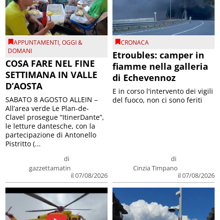
APPUNTAMENTI
,
OGGI &
CRONACA
DOMANI
Etroubles: camper in
COSA FARE NEL FINE
fiamme nella galleria
SETTIMANA IN VALLE
di Echevennoz
D’AOSTA
E in corso l'intervento dei vigili
SABATO 8 AGOSTO ALLEIN –
del fuoco, non ci sono feriti
All’area verde Le Plan-de-
Clavel prosegue “ItinerDante”,
le letture dantesche, con la
partecipazione di Antonello
Pistritto (...
di
di
gazzettamatin
Cinzia Timpano
il 07/08/2026
il 07/08/2026