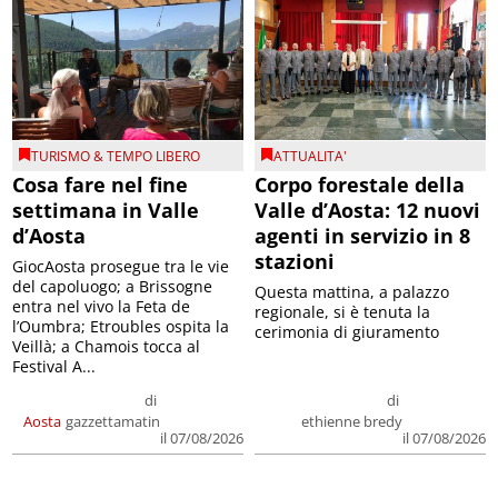
TURISMO & TEMPO LIBERO
ATTUALITA'
Cosa fare nel fine
Corpo forestale della
settimana in Valle
Valle d’Aosta: 12 nuovi
d’Aosta
agenti in servizio in 8
stazioni
GiocAosta prosegue tra le vie
del capoluogo; a Brissogne
Questa mattina, a palazzo
entra nel vivo la Feta de
regionale, si è tenuta la
l’Oumbra; Etroubles ospita la
cerimonia di giuramento
Veillà; a Chamois tocca al
Festival A...
di
di
Aosta
gazzettamatin
ethienne bredy
il 07/08/2026
il 07/08/2026