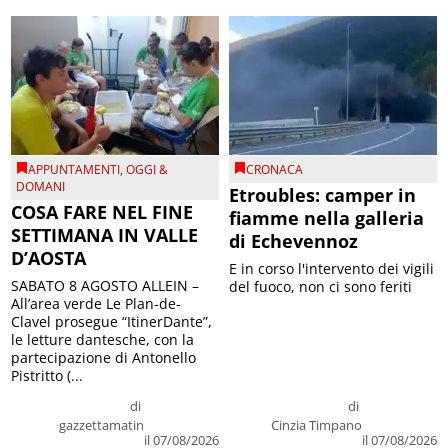
APPUNTAMENTI
,
OGGI &
CRONACA
DOMANI
Etroubles: camper in
COSA FARE NEL FINE
fiamme nella galleria
SETTIMANA IN VALLE
di Echevennoz
D’AOSTA
E in corso l'intervento dei vigili
SABATO 8 AGOSTO ALLEIN –
del fuoco, non ci sono feriti
All’area verde Le Plan-de-
Clavel prosegue “ItinerDante”,
le letture dantesche, con la
partecipazione di Antonello
Pistritto (...
di
di
gazzettamatin
Cinzia Timpano
il 07/08/2026
il 07/08/2026