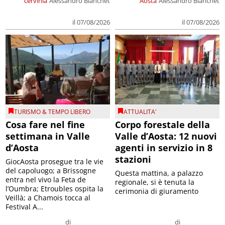
cervinia
Alessandro Bianchet
Aosta
Alessandro Bianchet
il 07/08/2026
il 07/08/2026
TURISMO & TEMPO LIBERO
ATTUALITA'
Cosa fare nel fine
Corpo forestale della
settimana in Valle
Valle d’Aosta: 12 nuovi
d’Aosta
agenti in servizio in 8
stazioni
GiocAosta prosegue tra le vie
del capoluogo; a Brissogne
Questa mattina, a palazzo
entra nel vivo la Feta de
regionale, si è tenuta la
l’Oumbra; Etroubles ospita la
cerimonia di giuramento
Veillà; a Chamois tocca al
Festival A...
di
di