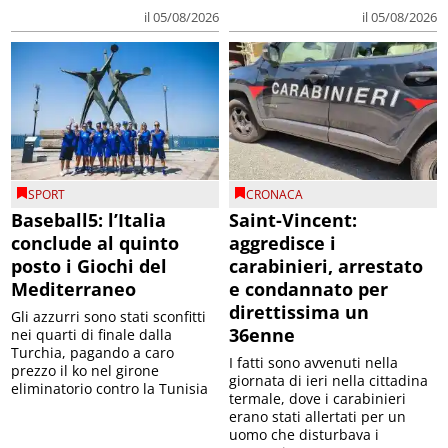
il 05/08/2026
il 05/08/2026
SPORT
CRONACA
Baseball5: l’Italia
Saint-Vincent:
conclude al quinto
aggredisce i
posto i Giochi del
carabinieri, arrestato
Mediterraneo
e condannato per
direttissima un
Gli azzurri sono stati sconfitti
36enne
nei quarti di finale dalla
Turchia, pagando a caro
I fatti sono avvenuti nella
prezzo il ko nel girone
giornata di ieri nella cittadina
eliminatorio contro la Tunisia
termale, dove i carabinieri
erano stati allertati per un
uomo che disturbava i