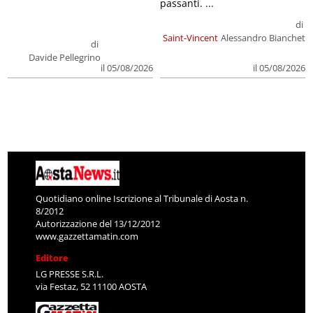
passanti. ...
di
Saint-Vincent
Alessandro Bianchet
di
Davide Pellegrino
il 05/08/2026
il 05/08/2026
Quotidiano online Iscrizione al Tribunale di Aosta n.
8/2012
Autorizzazione del 13/12/2012
www.gazzettamatin.com
Editore
LG PRESSE S.R.L.
via Festaz, 52 11100 AOSTA