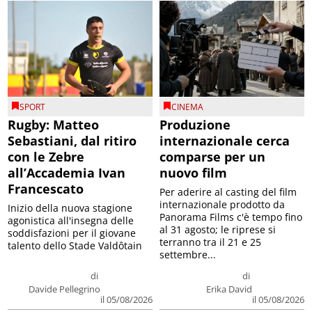
SPORT
CINEMA
Rugby: Matteo
Produzione
Sebastiani, dal ritiro
internazionale cerca
con le Zebre
comparse per un
all’Accademia Ivan
nuovo film
Francescato
Per aderire al casting del film
internazionale prodotto da
Inizio della nuova stagione
Panorama Films c'è tempo fino
agonistica all'insegna delle
al 31 agosto; le riprese si
soddisfazioni per il giovane
terranno tra il 21 e 25
talento dello Stade Valdôtain
settembre...
di
di
Davide Pellegrino
Erika David
il 05/08/2026
il 05/08/2026