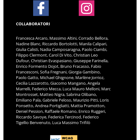
COLLABORATORI
Francesca Arcaro, Massimo Altini, Corrado Bellora,
Nadine Blanc, Riccardo Bortolotti, Manila Calipari,
Giulia Calisti, Nadia Camposaragna, Paolo Ciambi,
Filippo Clermont, Carol Di Vito, Christian Leo
Dufour, Christian Evaspasiano, Giuseppe Farinella,
Enrico Formento Dojot, Bruno Fracasso, Fabio
Francesconi, Sofia Fregnani, Giorgia Gambino,
Paolo Gatto, Michael Ghignone, Marlène Jorrioz,
Cecilia Lazzarotto, Giacomo Mangano, Angela
Marrelli, Federico Mecca, Luca Mauro Melloni, Marc
Montrosset, Matteo Nigra, Sabrina Olibano,
Emiliano Pala, Gabriele Peloso, Maurizio Pitti, Loris
Ponsetto, Andrea Portigliatti, Mattia Pramotton,
Deniel Pession, Raffaele Romano, Enrico Ruggeri,
Riccardo Savoye, Federica Tercinod, Federico
Tigellio Benvenuto, Luca Massimo Trifilò