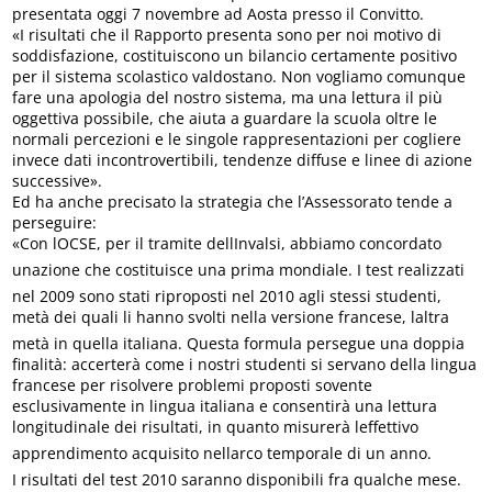
presentata oggi 7 novembre ad Aosta presso il Convitto.
«I risultati che il Rapporto presenta sono per noi motivo di
soddisfazione, costituiscono un bilancio certamente positivo
per il sistema scolastico valdostano. Non vogliamo comunque
fare una apologia del nostro sistema, ma una lettura il più
oggettiva possibile, che aiuta a guardare la scuola oltre le
normali percezioni e le singole rappresentazioni per cogliere
invece dati incontrovertibili, tendenze diffuse e linee di azione
successive».
Ed ha anche precisato la strategia che l’Assessorato tende a
perseguire:
«Con lOCSE, per il tramite dellInvalsi, abbiamo concordato
unazione che costituisce una prima mondiale. I test realizzati
nel 2009 sono stati riproposti nel 2010 agli stessi studenti,
metà dei quali li hanno svolti nella versione francese, laltra
metà in quella italiana. Questa formula persegue una doppia
finalità: accerterà come i nostri studenti si servano della lingua
francese per risolvere problemi proposti sovente
esclusivamente in lingua italiana e consentirà una lettura
longitudinale dei risultati, in quanto misurerà leffettivo
apprendimento acquisito nellarco temporale di un anno.
I risultati del test 2010 saranno disponibili fra qualche mese.