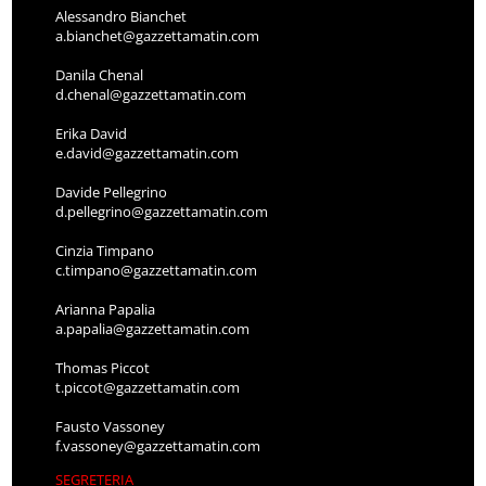
Alessandro Bianchet
a.bianchet@gazzettamatin.com
Danila Chenal
d.chenal@gazzettamatin.com
Erika David
e.david@gazzettamatin.com
Davide Pellegrino
d.pellegrino@gazzettamatin.com
Cinzia Timpano
c.timpano@gazzettamatin.com
Arianna Papalia
a.papalia@gazzettamatin.com
Thomas Piccot
t.piccot@gazzettamatin.com
Fausto Vassoney
f.vassoney@gazzettamatin.com
SEGRETERIA