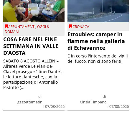
APPUNTAMENTI
,
OGGI &
CRONACA
DOMANI
Etroubles: camper in
COSA FARE NEL FINE
fiamme nella galleria
SETTIMANA IN VALLE
di Echevennoz
D’AOSTA
E in corso l'intervento dei vigili
SABATO 8 AGOSTO ALLEIN –
del fuoco, non ci sono feriti
All’area verde Le Plan-de-
Clavel prosegue “ItinerDante”,
le letture dantesche, con la
partecipazione di Antonello
Pistritto (...
di
di
gazzettamatin
Cinzia Timpano
il 07/08/2026
il 07/08/2026