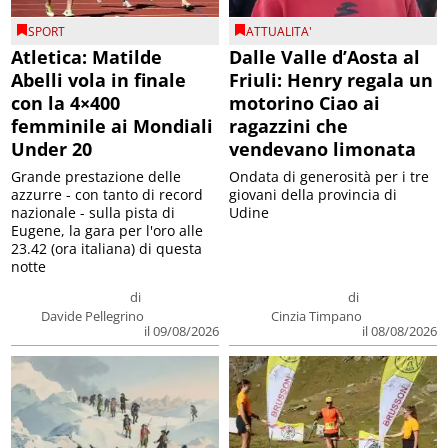
SPORT
ATTUALITA'
Atletica: Matilde
Dalle Valle d’Aosta al
Abelli vola in finale
Friuli: Henry regala un
con la 4×400
motorino Ciao ai
femminile ai Mondiali
ragazzini che
Under 20
vendevano limonata
Grande prestazione delle
Ondata di generosità per i tre
azzurre - con tanto di record
giovani della provincia di
nazionale - sulla pista di
Udine
Eugene, la gara per l'oro alle
23.42 (ora italiana) di questa
notte
di
di
Davide Pellegrino
Cinzia Timpano
il 09/08/2026
il 08/08/2026