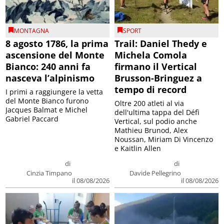
MONTAGNA
SPORT
8 agosto 1786, la prima
Trail: Daniel Thedy e
ascensione del Monte
Michela Comola
Bianco: 240 anni fa
firmano il Vertical
nasceva l’alpinismo
Brusson-Bringuez a
tempo di record
I primi a raggiungere la vetta
del Monte Bianco furono
Oltre 200 atleti al via
Jacques Balmat e Michel
dell'ultima tappa del Défì
Gabriel Paccard
Vertical, sul podio anche
Mathieu Brunod, Alex
Noussan, Miriam Di Vincenzo
e Kaitlin Allen
di
di
Cinzia Timpano
Davide Pellegrino
il 08/08/2026
il 08/08/2026