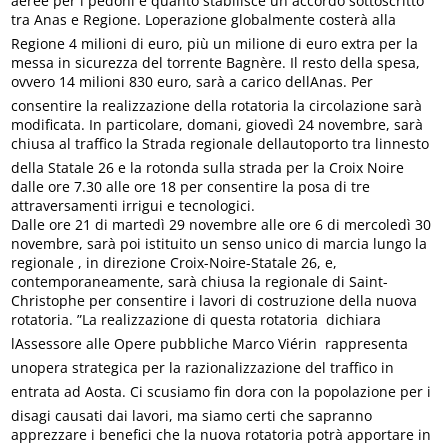
aeree per i pedoni è quanto stabilisce un accordo sottoscritto
tra Anas e Regione. Loperazione globalmente costerà alla
Regione 4 milioni di euro, più un milione di euro extra per la
messa in sicurezza del torrente Bagnère. Il resto della spesa,
ovvero 14 milioni 830 euro, sarà a carico dellAnas. Per
consentire la realizzazione della rotatoria la circolazione sarà
modificata. In particolare, domani, giovedì 24 novembre, sarà
chiusa al traffico la Strada regionale dellautoporto tra linnesto
della Statale 26 e la rotonda sulla strada per la Croix Noire
dalle ore 7.30 alle ore 18 per consentire la posa di tre
attraversamenti irrigui e tecnologici.
Dalle ore 21 di martedì 29 novembre alle ore 6 di mercoledì 30
novembre, sarà poi istituito un senso unico di marcia lungo la
regionale , in direzione Croix-Noire-Statale 26, e,
contemporaneamente, sarà chiusa la regionale di Saint-
Christophe per consentire i lavori di costruzione della nuova
rotatoria. ”La realizzazione di questa rotatoria  dichiara
lAssessore alle Opere pubbliche Marco Viérin  rappresenta
unopera strategica per la razionalizzazione del traffico in
entrata ad Aosta. Ci scusiamo fin dora con la popolazione per i
disagi causati dai lavori, ma siamo certi che sapranno
apprezzare i benefici che la nuova rotatoria potrà apportare in