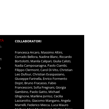
ITÀ
COLLABORATORI
L.
Francesca Arcaro, Massimo Altini,
Corrado Bellora, Nadine Blanc, Riccardo
11
Bortolotti, Manila Calipari, Giulia Calisti,
Nadia Camposaragna, Paolo Ciambi,
m
Filippo Clermont, Carol Di Vito, Christian
Leo Dufour, Christian Evaspasiano,
Giuseppe Farinella, Enrico Formento
Dojot, Bruno Fracasso, Fabio
Francesconi, Sofia Fregnani, Giorgia
Gambino, Paolo Gatto, Michael
Ghignone, Marlène Jorrioz, Cecilia
Lazzarotto, Giacomo Mangano, Angela
Marrelli, Federico Mecca, Luca Mauro