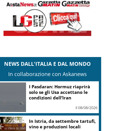
NEWS DALL'ITALIA E DAL MONDO
In collaborazione con Askanews
Trattativa acquisto per Spin
Time resta aperta, Gualtieri al
presidio
il 08/08/2026
Canottaggio, Due senza
femminile campione