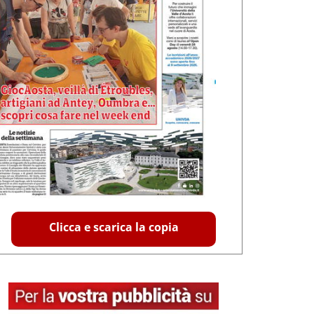
Clicca e scarica la copia