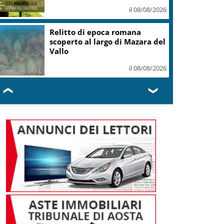
mondiale U19
il 08/08/2026
Taiwan, il presidente Lai sale
sulla motovedetta
lanciamissili
il 08/08/2026
❮
❯