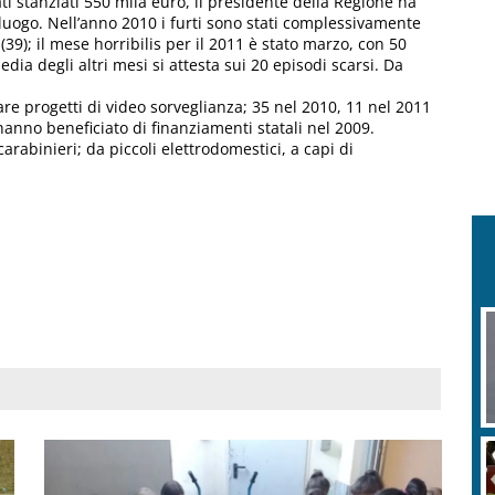
i stanziati 550 mila euro, il presidente della Regione ha
poluogo. Nell’anno 2010 i furti sono stati complessivamente
9); il mese horribilis per il 2011 è stato marzo, con 50
dia degli altri mesi si attesta sui 20 episodi scarsi. Da
are progetti di video sorveglianza; 35 nel 2010, 11 nel 2011
hanno beneficiato di finanziamenti statali nel 2009.
arabinieri; da piccoli elettrodomestici, a capi di