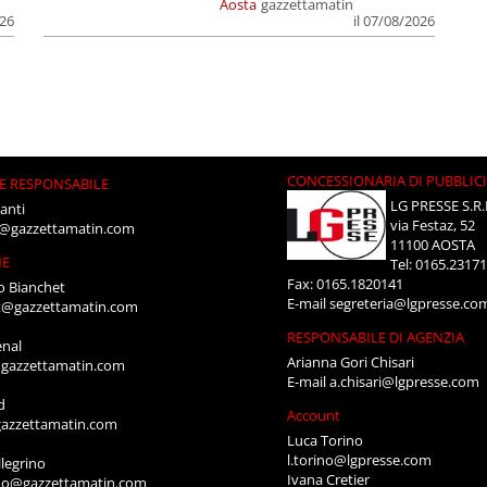
Aosta
gazzettamatin
026
il 07/08/2026
CONCESSIONARIA DI PUBBLIC
E RESPONSABILE
LG PRESSE S.R.
anti
via Festaz, 52
i@gazzettamatin.com
11100 AOSTA
NE
Tel: 0165.2317
Fax: 0165.1820141
o Bianchet
E-mail
segreteria@lgpresse.co
t@gazzettamatin.com
RESPONSABILE DI AGENZIA
enal
Arianna Gori Chisari
gazzettamatin.com
E-mail
a.chisari@lgpresse.com
d
Account
azzettamatin.com
Luca Torino
l.torino@lgpresse.com
legrino
Ivana Cretier
ino@gazzettamatin.com