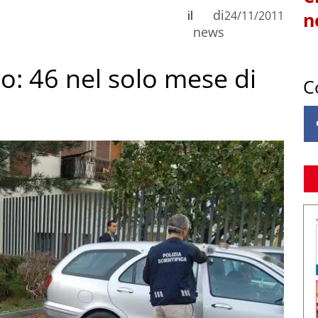
di
il
24/11/2011
n
news
o: 46 nel solo mese di
C