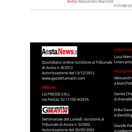
Aosta
Alessandro Bianchet
il 07/08/2
DIRETTOR
Luca Merc
l.mercant
Quotidiano online Iscrizione al Tribunale
di Aosta n. 8/2012
REDAZIO
Autorizzazione del 13/12/2012
Alessandr
www.gazzettamatin.com
a.bianche
Editore
Danila Ch
LG PRESSE S.R.L.
d.chenal@
via Festaz, 52 11100 AOSTA
Erika Davi
e.david@g
Settimanale del Lunedì. Iscrizione al
Tribunale di Aosta n. 9/2002
Davide Pel
Autorizzazione del 20/05/2002
d.pellegr