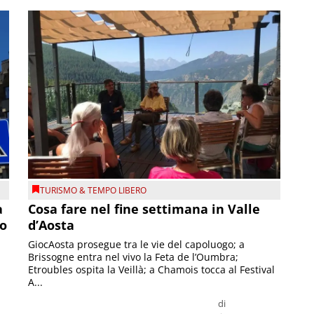
TURISMO & TEMPO LIBERO
a
Cosa fare nel fine settimana in Valle
so
d’Aosta
GiocAosta prosegue tra le vie del capoluogo; a
Brissogne entra nel vivo la Feta de l’Oumbra;
.
Etroubles ospita la Veillà; a Chamois tocca al Festival
A...
di