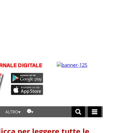
ALTRO
licca per leggere tutte le