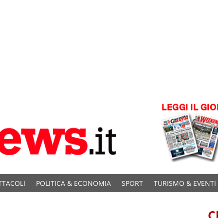
TTACOLI
POLITICA & ECONOMIA
SPORT
TURISMO & EVENTI
C