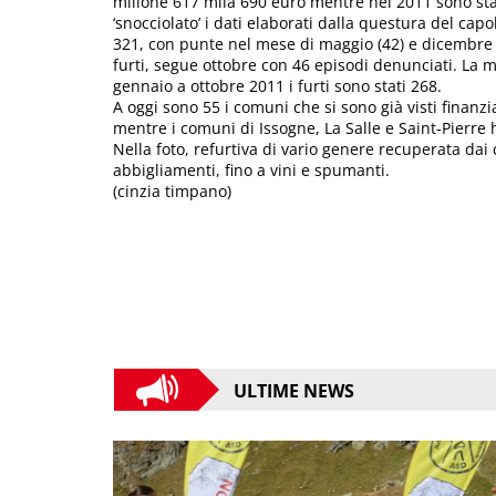
milione 617 mila 690 euro mentre nel 2011 sono stat
‘snocciolato’ i dati elaborati dalla questura del ca
321, con punte nel mese di maggio (42) e dicembre (3
furti, segue ottobre con 46 episodi denunciati. La me
gennaio a ottobre 2011 i furti sono stati 268.
A oggi sono 55 i comuni che si sono già visti finanzi
mentre i comuni di Issogne, La Salle e Saint-Pierre 
Nella foto, refurtiva di vario genere recuperata dai c
abbigliamenti, fino a vini e spumanti.
(cinzia timpano)
ULTIME NEWS