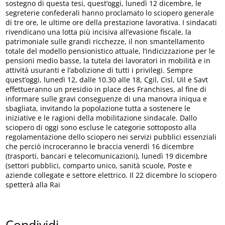
sostegno di questa tesi, quest’oggi, lunedì 12 dicembre, le
segreterie confederali hanno proclamato lo sciopero generale
di tre ore, le ultime ore della prestazione lavorativa. I sindacati
rivendicano una lotta più incisiva all’evasione fiscale, la
patrimoniale sulle grandi ricchezze, il non smantellamento
totale del modello pensionistico attuale, l’indicizzazione per le
pensioni medio basse, la tutela dei lavoratori in mobilità e in
attività usuranti e l’abolizione di tutti i privilegi. Sempre
quest’oggi, lunedì 12, dalle 10.30 alle 18, Cgil, Cisl, Uil e Savt
effettueranno un presidio in place des Franchises, al fine di
informare sulle gravi conseguenze di una manovra iniqua e
sbagliata, invitando la popolazione tutta a sostenere le
iniziative e le ragioni della mobilitazione sindacale. Dallo
sciopero di oggi sono escluse le categorie sottoposto alla
regolamentazione dello sciopero nei servizi pubblici essenziali
che perciò incroceranno le braccia venerdì 16 dicembre
(trasporti, bancari e telecomunicazioni), lunedì 19 dicembre
(settori pubblici, comparto unico, sanità scuole, Poste e
aziende collegate e settore elettrico. Il 22 dicembre lo sciopero
spetterà alla Rai
Condividi