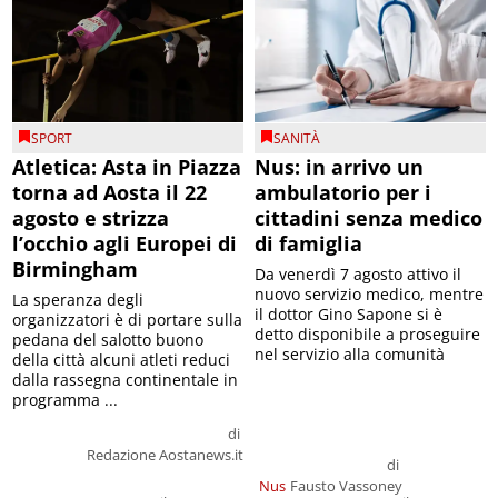
SPORT
SANITÀ
Atletica: Asta in Piazza
Nus: in arrivo un
torna ad Aosta il 22
ambulatorio per i
agosto e strizza
cittadini senza medico
l’occhio agli Europei di
di famiglia
Birmingham
Da venerdì 7 agosto attivo il
nuovo servizio medico, mentre
La speranza degli
il dottor Gino Sapone si è
organizzatori è di portare sulla
detto disponibile a proseguire
pedana del salotto buono
nel servizio alla comunità
della città alcuni atleti reduci
dalla rassegna continentale in
programma ...
di
Redazione Aostanews.it
di
Nus
Fausto Vassoney