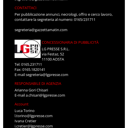
CONTATTACI
Per pubblicazione annunci, necrologi, offro e cerco lavoro,
contattare la segreteria al numero: 0165/231711
segreteria@gazzettamatin.com
CONCESSIONARIA DI PUBBLICITÀ
LG PRESSE S.R.L.
via Festaz, 52
11100 AOSTA
Tel: 0165.231711
Fax: 0165.1820141
E-mail
segreteria@lgpresse.com
RESPONSABILE DI AGENZIA
Arianna Gori Chisari
E-mail
a.chisari@lgpresse.com
Account
Luca Torino
l.torino@lgpresse.com
Ivana Cretier
i.cretier@lgpresse.com