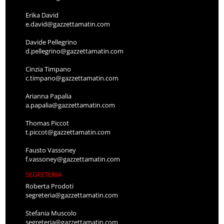
Erika David
e.david@gazzettamatin.com
Davide Pellegrino
d.pellegrino@gazzettamatin.com
Cinzia Timpano
c.timpano@gazzettamatin.com
Arianna Papalia
a.papalia@gazzettamatin.com
Thomas Piccot
t.piccot@gazzettamatin.com
Fausto Vassoney
f.vassoney@gazzettamatin.com
SEGRETERIA
Roberta Prodoti
segreteria@gazzettamatin.com
Stefania Muscolo
segreteria@gazzettamatin.com