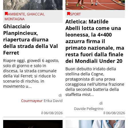
AMBIENTE
,
GHIACCIAI
,
SPORT
MONTAGNA
Atletica: Matilde
Ghiacciaio
Abelli lotta come una
Planpincieux,
leonessa, la 4×400
riapertura diurna
azzurra firma il
della strada della Val
primato nazionale, ma
Ferret
resta fuori dalla finale
dei Mondiali Under 20
Riapre oggi, giovedì 6 agosto,
solo di giorno e solo in
Buon debutto iridato della
discesa, la strada comunale
stellina della Cogne,
della Val Ferret; si riduce lo
protagonista di una prova
scenario di rischio, in
coraggiosa nell'ultima frazione
movimento u...
della seconda batteria della
staffetta mist...
di
Courmayeur
Erika David
di
Davide Pellegrino
il 06/08/2026
il 06/08/2026