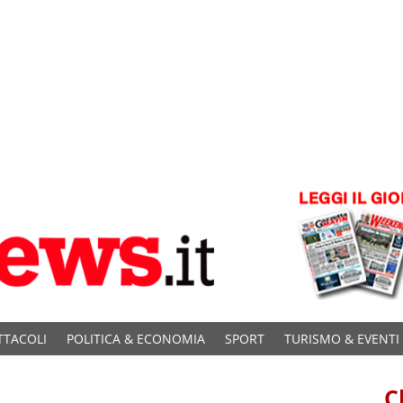
TTACOLI
POLITICA & ECONOMIA
SPORT
TURISMO & EVENTI
C