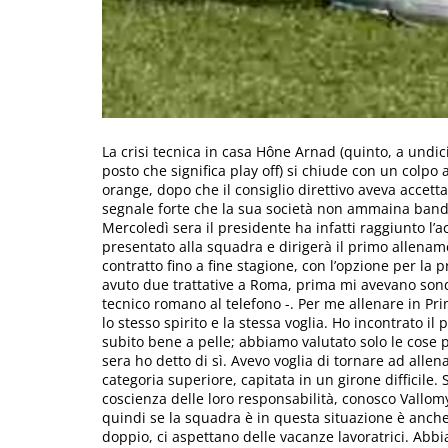
La crisi tecnica in casa Hône Arnad (quinto, a undici
posto che significa play off) si chiude con un colpo
orange, dopo che il consiglio direttivo aveva accett
segnale forte che la sua società non ammaina bandi
Mercoledì sera il presidente ha infatti raggiunto l’a
presentato alla squadra e dirigerà il primo allenam
contratto fino a fine stagione, con l’opzione per la
avuto due trattative a Roma, prima mi avevano sonda
tecnico romano al telefono -. Per me allenare in Pr
lo stesso spirito e la stessa voglia. Ho incontrato i
subito bene a pelle; abbiamo valutato solo le cose p
sera ho detto di sì. Avevo voglia di tornare ad alle
categoria superiore, capitata in un girone difficile
coscienza delle loro responsabilità, conosco Vallomy
quindi se la squadra è in questa situazione è anche
doppio, ci aspettano delle vacanze lavoratrici. Abb