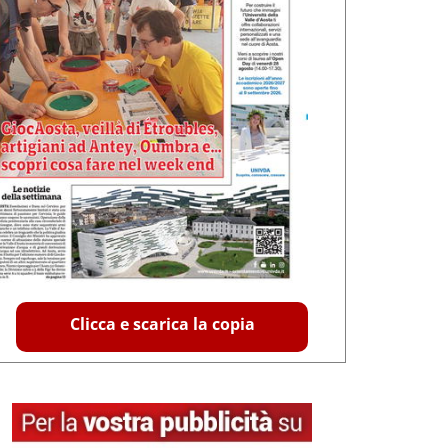
Clicca e scarica la copia