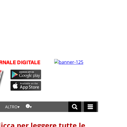
ALTRO
licca per leggere tutte le