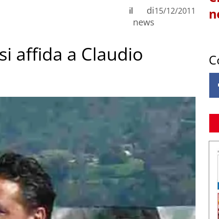
di
il
15/12/2011
n
news
si affida a Claudio
C