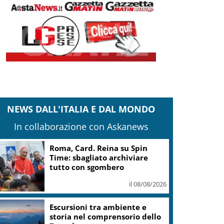
NEWS DALL'ITALIA E DAL MONDO
In collaborazione con Askanews
Marcinelle, Meloni: rinnovato
impegno a difesa di lavoro,
libertà, dignità
il 08/08/2026
“OltreGusto Oltrepo Terra di
Pinot Nero” debutta a Voghera