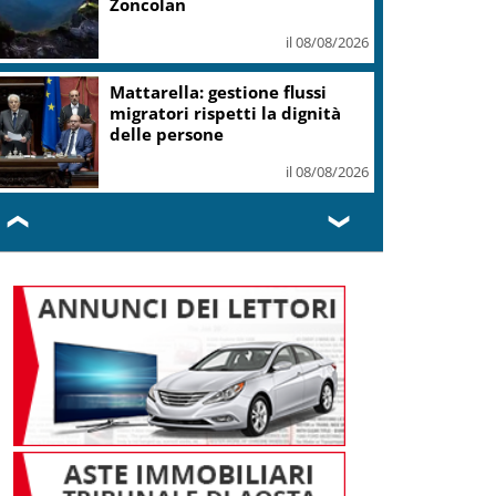
il 08/08/2026
Spagna: da oggi controlli sui
viaggiatori dall’Italia
il 08/08/2026
❮
❯