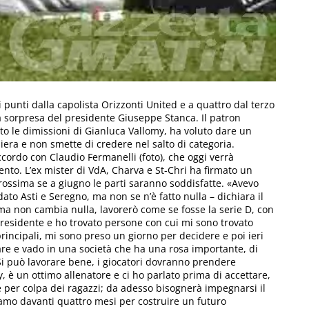
 punti dalla capolista Orizzonti United e a quattro dal terzo
 a sorpresa del presidente Giuseppe Stanca. Il patron
ato le dimissioni di Gianluca Vallomy, ha voluto dare un
era e non smette di credere nel salto di categoria.
ccordo con Claudio Fermanelli (foto), che oggi verrà
ento. L’ex mister di VdA, Charva e St-Chri ha firmato un
 prossima se a giugno le parti saranno soddisfatte. «Avevo
to Asti e Seregno, ma non se n’è fatto nulla – dichiara il
ima non cambia nulla, lavorerò come se fosse la serie D, con
l presidente e ho trovato persone con cui mi sono trovato
rincipali, mi sono preso un giorno per decidere e poi ieri
nare e vado in una società che ha una rosa importante, di
. Si può lavorare bene, i giocatori dovranno prendere
, è un ottimo allenatore e ci ho parlato prima di accettare,
 per colpa dei ragazzi; da adesso bisognerà impegnarsi il
iamo davanti quattro mesi per costruire un futuro