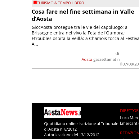
TURISMO & TEMPO LIBERO
Cosa fare nel fine settimana in Valle
d’Aosta
GiocAosta prosegue tra le vie del capoluogo; a
Brissogne entra nel vivo la Feta de l’Oumbra;
Etroubles ospita la Veillà; a Chamois tocca al Festiva
A...
di
Aosta
gazzettamatin
il 07/08/2
DIRETTOR
Luca Merc
l.mercant
Quotidiano online Iscrizione al Tribunale
di Aosta n. 8/2012
REDAZIO
Autorizzazione del 13/12/2012