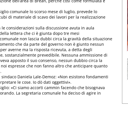
cazione dell’area di Brean, perché così come formulata è
glio comunale lo scorso mese di luglio, prevede lo
cubi di materiale di scavo dei lavori per la realizzazione
 le considerazioni sulla discussione avuta in aula
della lettera che ci è giunta dopo tre mesi
 comunale non lascia dubbi circa la gravità della situazione
 momento che da parte del governo non è giunto nessun
 per averne ma la risposta ricevuta, a detta degli
tente, sostanzialmente prevedibile. Nessuna ammissione di
aveva apposto il suo consenso, nessun dubbio circa la
 noi espresse che non fanno altro che anticipare quanto
.
il sindaco Daniela Lale-Demoz: «Non esistono fondamenti
pretare le cose. Io dò dati oggettivi».
nsiglio: «Ci siamo accorti cammin facendo che bisognava
vorando. La segretaria comunale ha deciso di agire in