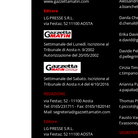
Alessandr
www.gazzettamatin.com
a.bianche
Editore
Danila Ch
LG PRESSE S.R.L.
d.chenal@
via Festaz, 52 11100 AOSTA
Erika Davi
e.david@g
Settimanale del Lunedì. Iscrizione al
Tribunale di Aosta n. 9/2002
Davide Pel
Autorizzazione del 20/05/2002
d.pellegr
Cinzia Ti
c.timpan
Settimanale del Sabato. Iscrizione al
Tribunale di Aosta n.4 del 4/10/2016
Arianna P
a.papalia
REDAZIONE
via Festaz, 52 - 11100 Aosta
Thomas Pi
Tel: 0165/231711 - Fax: 0165/1820141
t.piccot@
Mail:
segreteria@gazzettamatin.com
Fausto Va
Editore
f.vassone
LG PRESSE S.R.L.
SEGRETER
via Festaz, 52 11100 AOSTA