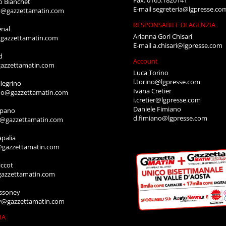
o Bianchet
E-mail
segreteria@lgpresse.co
t@gazzettamatin.com
RESPONSABILE DI AGENZIA
enal
Arianna Gori Chisari
gazzettamatin.com
E-mail
a.chisari@lgpresse.com
d
Account
azzettamatin.com
Luca Torino
l.torino@lgpresse.com
legrino
Ivana Cretier
ino@gazzettamatin.com
i.cretier@lgpresse.com
Daniele Fimiano
mpano
d.fimiano@lgpresse.com
o@gazzettamatin.com
apalia
@gazzettamatin.com
ccot
gazzettamatin.com
ssoney
y@gazzettamatin.com
IA