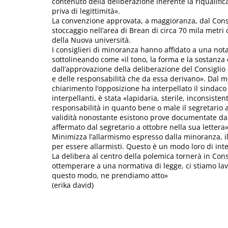
contenuto della deliberazione inerente la riqualifi
priva di legittimità».
La convenzione approvata, a maggioranza, dal Consi
stoccaggio nell’area di Brean di circa 70 mila metri 
della Nuova università.
I consiglieri di minoranza hanno affidato a una nota
sottolineando come «il tono, la forma e la sostanza 
dall’approvazione della deliberazione del Consiglio
e delle responsabilità che da essa derivano». Dal
chiarimento l’opposizione ha interpellato il sindaco
interpellanti, è stata «lapidaria, sterile, inconsis
responsabilità in quanto bene o male il segretario 
validità nonostante esistono prove documentate da
affermato dal segretario a ottobre nella sua lettera»
Minimizza l’allarmismo espresso dalla minoranza, 
per essere allarmisti. Questo è un modo loro di inter
La delibera al centro della polemica tornerà in Co
ottemperare a una normativa di legge, ci stiamo la
questo modo, ne prendiamo atto»
(erika david)