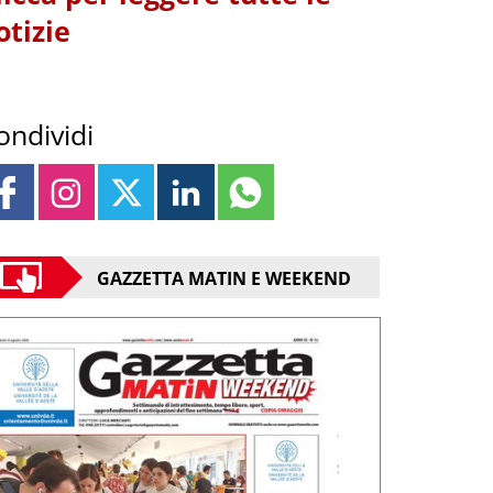
otizie
ondividi
GAZZETTA MATIN E WEEKEND