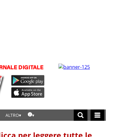
ALTRO
licca per leggere tutte le