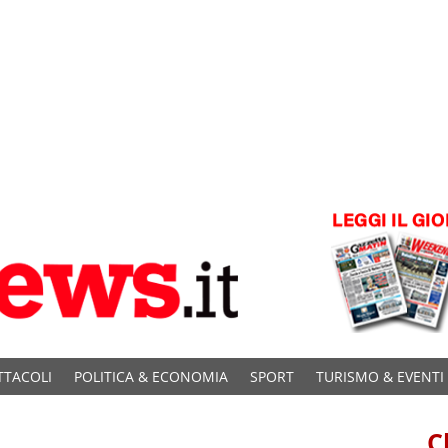
TTACOLI
POLITICA & ECONOMIA
SPORT
TURISMO & EVENTI
C