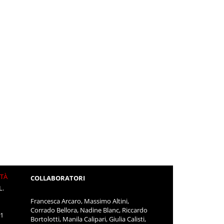
ITÀ
COLLABORATORI
L.
Francesca Arcaro, Massimo Altini,
Corrado Bellora, Nadine Blanc, Riccardo
11
Bortolotti, Manila Calipari, Giulia Calisti,