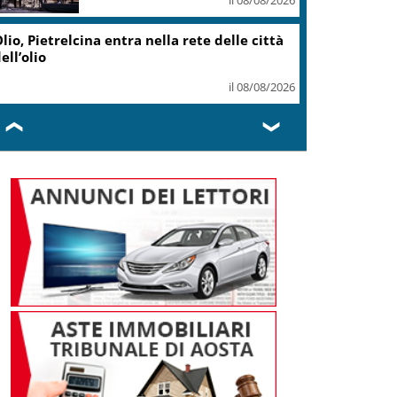
il 07/08/2026
Caretta caretta, circa 280 nidi
individuati in Italia dopo
record 2025
il 07/08/2026
❮
❯