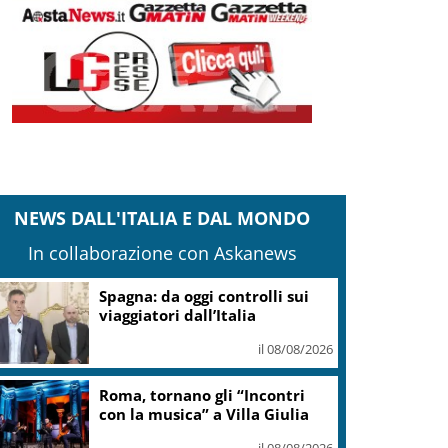
NEWS DALL'ITALIA E DAL MONDO
In collaborazione con Askanews
anteghetta, Garavaglia: Stop a impianto
ittoria del territorio
il 08/08/2026
Adyen e GetYourGuide: 15
anni di innovazione per le
esperienze di viaggio