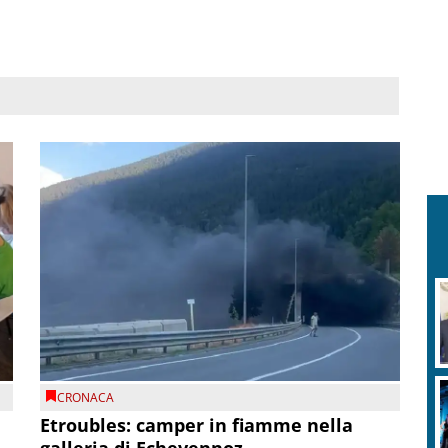
R
v
CRONACA
Etroubles: camper in fiamme nella
galleria di Echevennoz