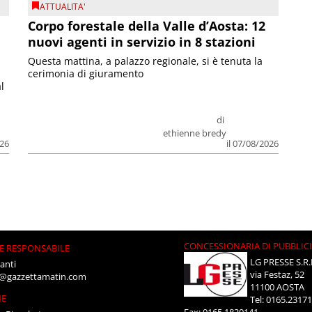
ATTUALITA'
Corpo forestale della Valle d’Aosta: 12
nuovi agenti in servizio in 8 stazioni
Questa mattina, a palazzo regionale, si è tenuta la
cerimonia di giuramento
l
di
ethienne bredy
026
il 07/08/2026
CONCESSIONARIA DI PUBBLIC
E RESPONSABILE
LG PRESSE S.R.
anti
via Festaz, 52
i@gazzettamatin.com
11100 AOSTA
NE
Tel: 0165.2317
Fax: 0165.1820141