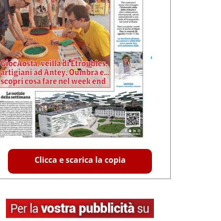
Clicca e scarica la copia