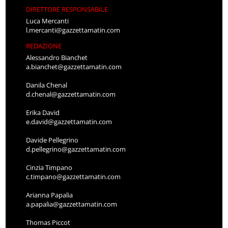
DIRETTORE RESPONSABILE
Luca Mercanti
l.mercanti@gazzettamatin.com
REDAZIONE
Alessandro Bianchet
a.bianchet@gazzettamatin.com
Danila Chenal
d.chenal@gazzettamatin.com
Erika David
e.david@gazzettamatin.com
Davide Pellegrino
d.pellegrino@gazzettamatin.com
Cinzia Timpano
c.timpano@gazzettamatin.com
Arianna Papalia
a.papalia@gazzettamatin.com
Thomas Piccot