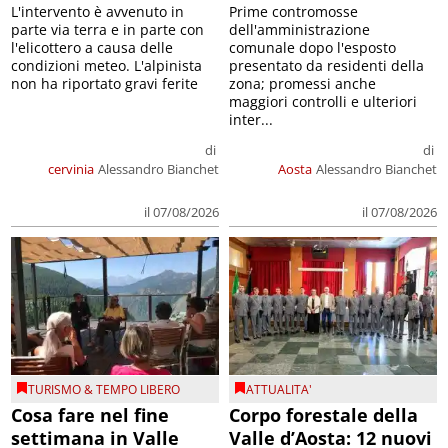
L'intervento è avvenuto in
Prime contromosse
parte via terra e in parte con
dell'amministrazione
l'elicottero a causa delle
comunale dopo l'esposto
condizioni meteo. L'alpinista
presentato da residenti della
non ha riportato gravi ferite
zona; promessi anche
maggiori controlli e ulteriori
inter...
di
di
cervinia
Alessandro Bianchet
Aosta
Alessandro Bianchet
il 07/08/2026
il 07/08/2026
TURISMO & TEMPO LIBERO
ATTUALITA'
Cosa fare nel fine
Corpo forestale della
settimana in Valle
Valle d’Aosta: 12 nuovi