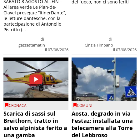
SABATO 8 AGOSTO ALLEIN –
del fuoco, non ci sono feriti
All’area verde Le Plan-de-
Clavel prosegue “ItinerDante”,
le letture dantesche, con la
partecipazione di Antonello
Pistritto (...
di
di
gazzettamatin
Cinzia Timpano
il 07/08/2026
il 07/08/2026
CRONACA
COMUNI
Scarica di sassi sul
Aosta, degrado in via
Breithorn, tratto in
Festaz: installata una
salvo alpinista ferito a
telecamera alla Torre
una gamba
del Lebbroso