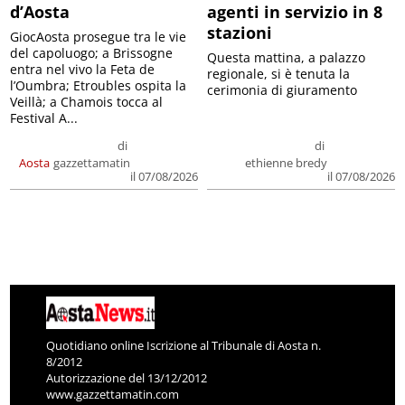
d’Aosta
agenti in servizio in 8
stazioni
GiocAosta prosegue tra le vie
del capoluogo; a Brissogne
Questa mattina, a palazzo
entra nel vivo la Feta de
regionale, si è tenuta la
l’Oumbra; Etroubles ospita la
cerimonia di giuramento
Veillà; a Chamois tocca al
Festival A...
di
di
Aosta
gazzettamatin
ethienne bredy
il 07/08/2026
il 07/08/2026
Quotidiano online Iscrizione al Tribunale di Aosta n.
8/2012
Autorizzazione del 13/12/2012
www.gazzettamatin.com