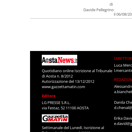
di
Davide Pellegrino
il 06/08/2
DIRETTOR
Luca Merc
l.mercant
Quotidiano online Iscrizione al Tribunale
di Aosta n. 8/2012
REDAZIO
Autorizzazione del 13/12/2012
Alessandr
www.gazzettamatin.com
a.bianche
Editore
Danila Ch
LG PRESSE S.R.L.
d.chenal@
via Festaz, 52 11100 AOSTA
Erika Davi
e.david@g
Settimanale del Lunedì. Iscrizione al