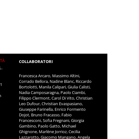
ITÀ
COLLABORATORI
L.
Francesca Arcaro, Massimo Altini,
Corrado Bellora, Nadine Blanc, Riccardo
11
Bortolotti, Manila Calipari, Giulia Calisti,
Nadia Camposaragna, Paolo Ciambi,
m
Filippo Clermont, Carol Di Vito, Christian
Leo Dufour, Christian Evaspasiano,
Giuseppe Farinella, Enrico Formento
Dojot, Bruno Fracasso, Fabio
Francesconi, Sofia Fregnani, Giorgia
Gambino, Paolo Gatto, Michael
Ghignone, Marlène Jorrioz, Cecilia
Lazzarotto, Giacomo Mangano, Angela