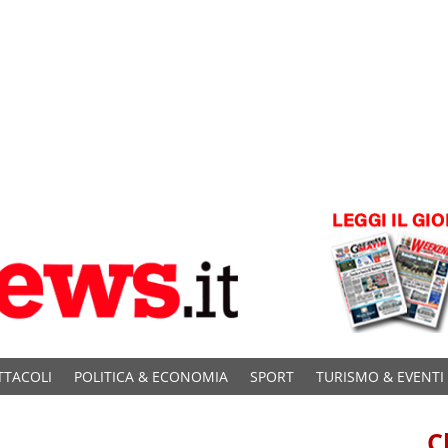
TTACOLI
POLITICA & ECONOMIA
SPORT
TURISMO & EVENTI
C