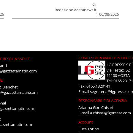
di
Redazione Aostanews.it
026
il 06/08/2026
CONCESSIONARIA DI PUBBLIC
E RESPONSABILE
LG PRESSE S.R.
anti
via Festaz, 52
i@gazzettamatin.com
11100 AOSTA
NE
Tel: 0165.2317
Fax: 0165.1820141
o Bianchet
E-mail
segreteria@lgpresse.co
t@gazzettamatin.com
RESPONSABILE DI AGENZIA
enal
Arianna Gori Chisari
gazzettamatin.com
E-mail
a.chisari@lgpresse.com
d
Account
azzettamatin.com
Luca Torino