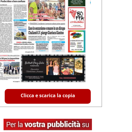
Clicca e scarica la copia