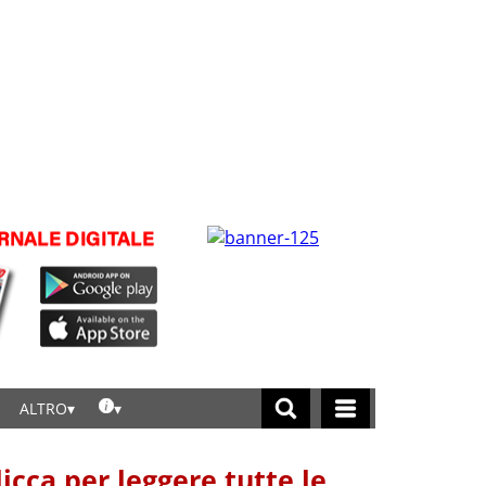
ALTRO
licca per leggere tutte le