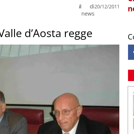
di
il
20/12/2011
n
news
 Valle d’Aosta regge
C