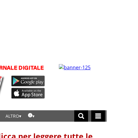
ALTRO
licca per leggere tutte le