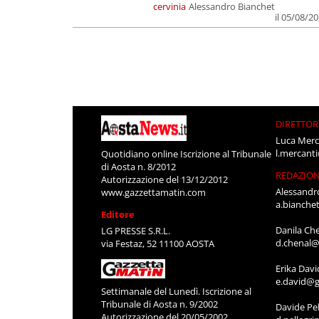
cervinia
Alessandro Bianchet
il 05/08/2
DIRETTOR
Luca Merc
l.mercant
Quotidiano online Iscrizione al Tribunale
di Aosta n. 8/2012
REDAZIO
Autorizzazione del 13/12/2012
Alessandr
www.gazzettamatin.com
a.bianche
Editore
Danila Ch
LG PRESSE S.R.L.
d.chenal@
via Festaz, 52 11100 AOSTA
Erika Davi
e.david@g
Settimanale del Lunedì. Iscrizione al
Tribunale di Aosta n. 9/2002
Davide Pel
Autorizzazione del 20/05/2002