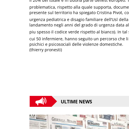
il 20% del totale e in buona parte dellest europeo. 
problematica, rispetto alla quale supporta, documen
presente sul territorio ha spiegato Cristina Pivot, 
urgenza pediatrica e disagio familiare dell’Usl del
landamento negli anni del grado di urgenza data al
piu spesso il codice verde rispetto al bianco). In
cui 50 infermiere, hanno seguito un percorso che li 
psichici e psicosociali delle violenze domestiche.
(thierry pronesti)
ULTIME NEWS