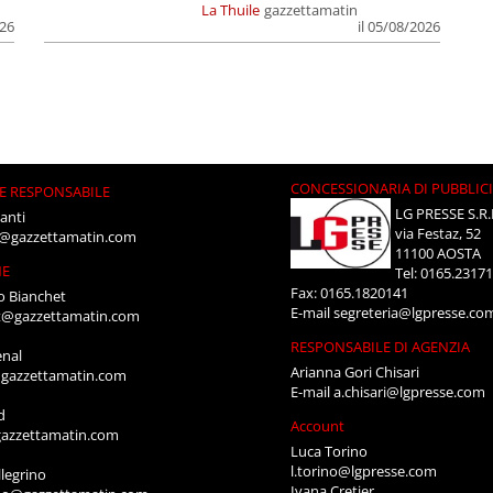
La Thuile
gazzettamatin
026
il 05/08/2026
CONCESSIONARIA DI PUBBLIC
E RESPONSABILE
LG PRESSE S.R.
anti
via Festaz, 52
i@gazzettamatin.com
11100 AOSTA
NE
Tel: 0165.2317
Fax: 0165.1820141
o Bianchet
E-mail
segreteria@lgpresse.co
t@gazzettamatin.com
RESPONSABILE DI AGENZIA
enal
Arianna Gori Chisari
gazzettamatin.com
E-mail
a.chisari@lgpresse.com
d
Account
azzettamatin.com
Luca Torino
l.torino@lgpresse.com
legrino
Ivana Cretier