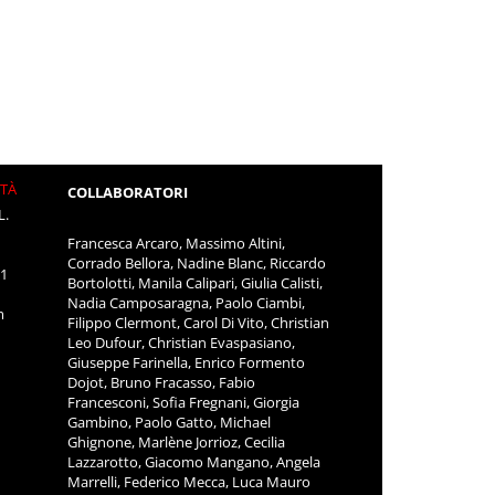
ITÀ
COLLABORATORI
L.
Francesca Arcaro, Massimo Altini,
Corrado Bellora, Nadine Blanc, Riccardo
11
Bortolotti, Manila Calipari, Giulia Calisti,
Nadia Camposaragna, Paolo Ciambi,
m
Filippo Clermont, Carol Di Vito, Christian
Leo Dufour, Christian Evaspasiano,
Giuseppe Farinella, Enrico Formento
Dojot, Bruno Fracasso, Fabio
Francesconi, Sofia Fregnani, Giorgia
Gambino, Paolo Gatto, Michael
Ghignone, Marlène Jorrioz, Cecilia
Lazzarotto, Giacomo Mangano, Angela
Marrelli, Federico Mecca, Luca Mauro