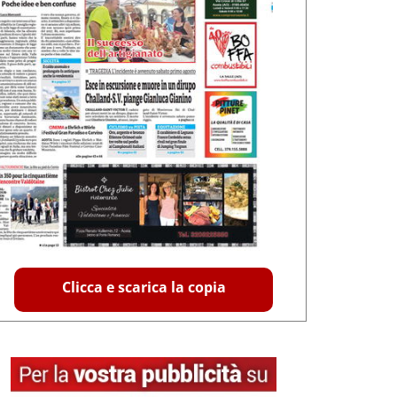
Clicca e scarica la copia