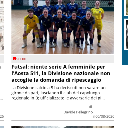
SPORT
a
Futsal: niente serie A femminile per
l’Aosta 511, la Divisione nazionale non
accoglie la domanda di ripescaggio
La Divisione calcio a 5 ha deciso di non varare un
girone dispari, lasciando il club del capoluogo
..
regionale in B; ufficializzate le avversarie dei gi...
di
Davide Pellegrino
026
il 06/08/2026