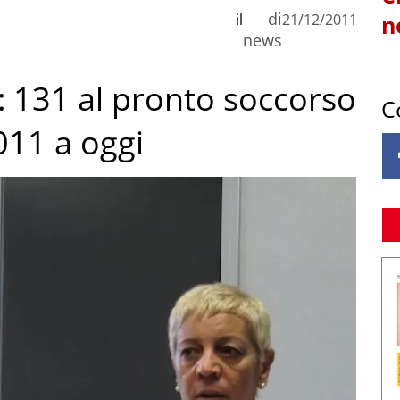
di
il
21/12/2011
n
news
: 131 al pronto soccorso
C
011 a oggi