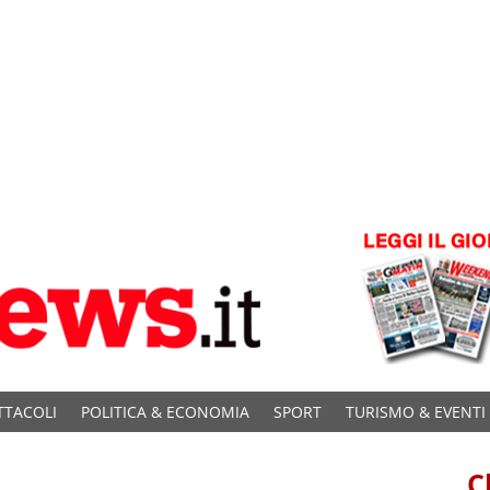
TTACOLI
POLITICA & ECONOMIA
SPORT
TURISMO & EVENTI
C