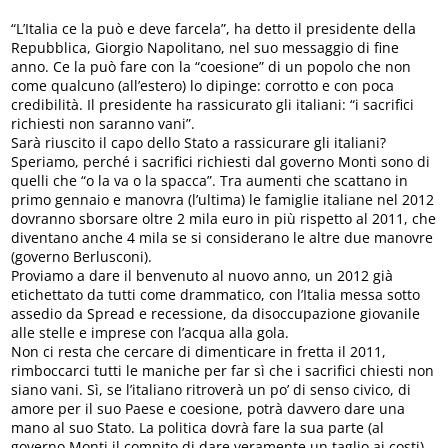
“L’Italia ce la può e deve farcela”, ha detto il presidente della
Repubblica, Giorgio Napolitano, nel suo messaggio di fine
anno. Ce la può fare con la “coesione” di un popolo che non
come qualcuno (all’estero) lo dipinge: corrotto e con poca
credibilità. Il presidente ha rassicurato gli italiani: “i sacrifici
richiesti non saranno vani”.
Sarà riuscito il capo dello Stato a rassicurare gli italiani?
Speriamo, perché i sacrifici richiesti dal governo Monti sono di
quelli che “o la va o la spacca”. Tra aumenti che scattano in
primo gennaio e manovra (l’ultima) le famiglie italiane nel 2012
dovranno sborsare oltre 2 mila euro in più rispetto al 2011, che
diventano anche 4 mila se si considerano le altre due manovre
(governo Berlusconi).
Proviamo a dare il benvenuto al nuovo anno, un 2012 già
etichettato da tutti come drammatico, con l’Italia messa sotto
assedio da Spread e recessione, da disoccupazione giovanile
alle stelle e imprese con l’acqua alla gola.
Non ci resta che cercare di dimenticare in fretta il 2011,
rimboccarci tutti le maniche per far sì che i sacrifici chiesti non
siano vani. Sì, se l’italiano ritroverà un po’ di senso civico, di
amore per il suo Paese e coesione, potrà davvero dare una
mano al suo Stato. La politica dovrà fare la sua parte (al
governo Monti il compito di dare veramente un taglio ai costi),