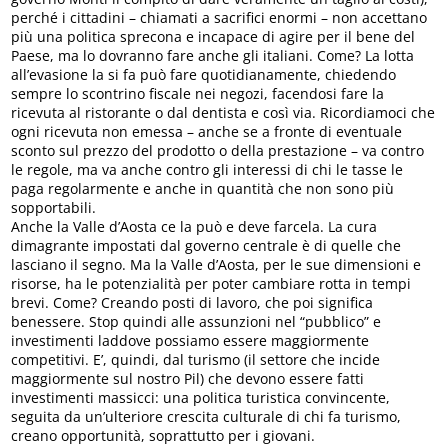
perché i cittadini – chiamati a sacrifici enormi – non accettano
più una politica sprecona e incapace di agire per il bene del
Paese, ma lo dovranno fare anche gli italiani. Come? La lotta
all’evasione la si fa può fare quotidianamente, chiedendo
sempre lo scontrino fiscale nei negozi, facendosi fare la
ricevuta al ristorante o dal dentista e così via. Ricordiamoci che
ogni ricevuta non emessa – anche se a fronte di eventuale
sconto sul prezzo del prodotto o della prestazione – va contro
le regole, ma va anche contro gli interessi di chi le tasse le
paga regolarmente e anche in quantità che non sono più
sopportabili.
Anche la Valle d’Aosta ce la può e deve farcela. La cura
dimagrante impostati dal governo centrale è di quelle che
lasciano il segno. Ma la Valle d’Aosta, per le sue dimensioni e
risorse, ha le potenzialità per poter cambiare rotta in tempi
brevi. Come? Creando posti di lavoro, che poi significa
benessere. Stop quindi alle assunzioni nel “pubblico” e
investimenti laddove possiamo essere maggiormente
competitivi. E’, quindi, dal turismo (il settore che incide
maggiormente sul nostro Pil) che devono essere fatti
investimenti massicci: una politica turistica convincente,
seguita da un’ulteriore crescita culturale di chi fa turismo,
creano opportunità, soprattutto per i giovani.