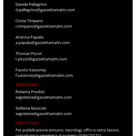
Davide Pellegrino
d.pellegrino@gazzettamatin.com
Cinzia Timpano
c.timpano@gazzettamatin.com
Arianna Papalia
a.papalia@gazzettamatin.com
Thomas Piccot
t.piccot@gazzettamatin.com
Fausto Vassoney
f.vassoney@gazzettamatin.com
SEGRETERIA
Roberta Prodoti
segreteria@gazzettamatin.com
Stefania Muscolo
segreteria@gazzettamatin.com
CONTATTACI
Per pubblicazione annunci, necrologi, offro e cerco lavoro,
contattare la segreteria al numero: 0165/231711