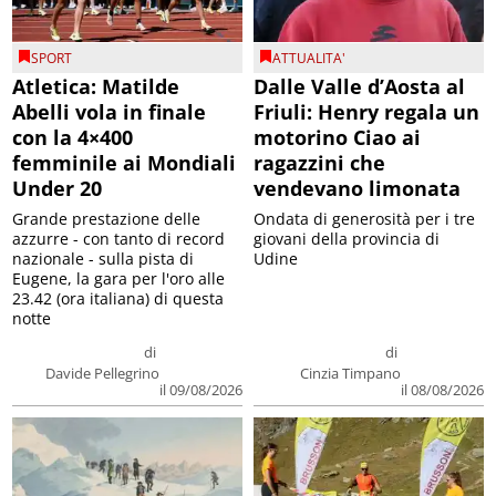
SPORT
ATTUALITA'
Atletica: Matilde
Dalle Valle d’Aosta al
Abelli vola in finale
Friuli: Henry regala un
con la 4×400
motorino Ciao ai
femminile ai Mondiali
ragazzini che
Under 20
vendevano limonata
Grande prestazione delle
Ondata di generosità per i tre
azzurre - con tanto di record
giovani della provincia di
nazionale - sulla pista di
Udine
Eugene, la gara per l'oro alle
23.42 (ora italiana) di questa
notte
di
di
Davide Pellegrino
Cinzia Timpano
il 09/08/2026
il 08/08/2026