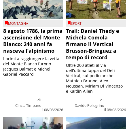
MONTAGNA
SPORT
8 agosto 1786, la prima
Trail: Daniel Thedy e
ascensione del Monte
Michela Comola
Bianco: 240 anni fa
firmano il Vertical
nasceva l’alpinismo
Brusson-Bringuez a
tempo di record
I primi a raggiungere la vetta
del Monte Bianco furono
Oltre 200 atleti al via
Jacques Balmat e Michel
dell'ultima tappa del Défì
Gabriel Paccard
Vertical, sul podio anche
Mathieu Brunod, Alex
Noussan, Miriam Di Vincenzo
e Kaitlin Allen
di
di
Cinzia Timpano
Davide Pellegrino
il 08/08/2026
il 08/08/2026