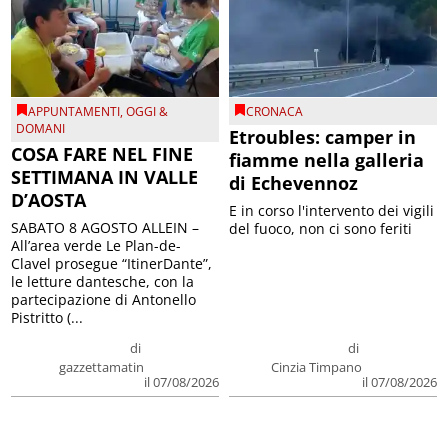
APPUNTAMENTI
,
OGGI &
CRONACA
DOMANI
Etroubles: camper in
COSA FARE NEL FINE
fiamme nella galleria
SETTIMANA IN VALLE
di Echevennoz
D’AOSTA
E in corso l'intervento dei vigili
SABATO 8 AGOSTO ALLEIN –
del fuoco, non ci sono feriti
All’area verde Le Plan-de-
Clavel prosegue “ItinerDante”,
le letture dantesche, con la
partecipazione di Antonello
Pistritto (...
di
di
gazzettamatin
Cinzia Timpano
il 07/08/2026
il 07/08/2026