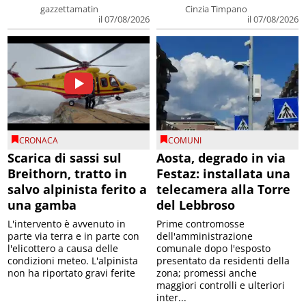
gazzettamatin
Cinzia Timpano
il 07/08/2026
il 07/08/2026
CRONACA
COMUNI
Scarica di sassi sul
Aosta, degrado in via
Breithorn, tratto in
Festaz: installata una
salvo alpinista ferito a
telecamera alla Torre
una gamba
del Lebbroso
L'intervento è avvenuto in
Prime contromosse
parte via terra e in parte con
dell'amministrazione
l'elicottero a causa delle
comunale dopo l'esposto
condizioni meteo. L'alpinista
presentato da residenti della
non ha riportato gravi ferite
zona; promessi anche
maggiori controlli e ulteriori
inter...