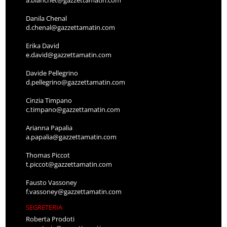
Danila Chenal
d.chenal@gazzettamatin.com
Erika David
e.david@gazzettamatin.com
Davide Pellegrino
d.pellegrino@gazzettamatin.com
Cinzia Timpano
c.timpano@gazzettamatin.com
Arianna Papalia
a.papalia@gazzettamatin.com
Thomas Piccot
t.piccot@gazzettamatin.com
Fausto Vassoney
f.vassoney@gazzettamatin.com
SEGRETERIA
Roberta Prodoti