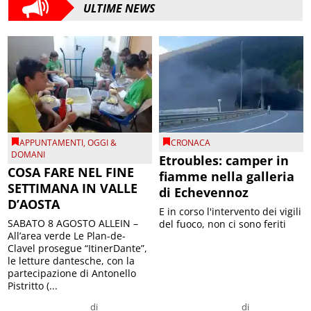
ULTIME NEWS
APPUNTAMENTI
,
OGGI &
CRONACA
DOMANI
Etroubles: camper in
COSA FARE NEL FINE
fiamme nella galleria
SETTIMANA IN VALLE
di Echevennoz
D’AOSTA
E in corso l'intervento dei vigili
SABATO 8 AGOSTO ALLEIN –
del fuoco, non ci sono feriti
All’area verde Le Plan-de-
Clavel prosegue “ItinerDante”,
le letture dantesche, con la
partecipazione di Antonello
Pistritto (...
di
di