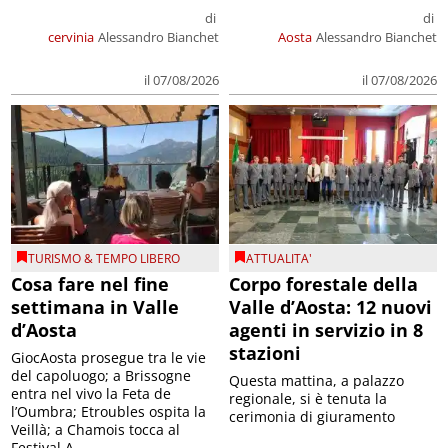
di
di
cervinia
Alessandro Bianchet
Aosta
Alessandro Bianchet
il 07/08/2026
il 07/08/2026
TURISMO & TEMPO LIBERO
ATTUALITA'
Cosa fare nel fine
Corpo forestale della
settimana in Valle
Valle d’Aosta: 12 nuovi
d’Aosta
agenti in servizio in 8
stazioni
GiocAosta prosegue tra le vie
del capoluogo; a Brissogne
Questa mattina, a palazzo
entra nel vivo la Feta de
regionale, si è tenuta la
l’Oumbra; Etroubles ospita la
cerimonia di giuramento
Veillà; a Chamois tocca al
Festival A...