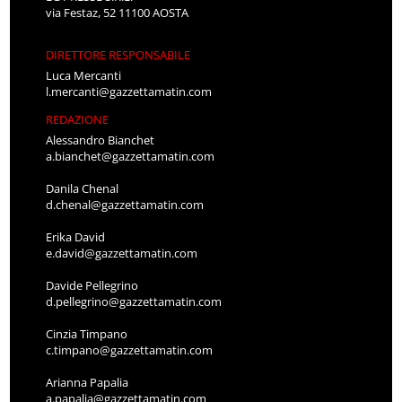
via Festaz, 52 11100 AOSTA
DIRETTORE RESPONSABILE
Luca Mercanti
l.mercanti@gazzettamatin.com
REDAZIONE
Alessandro Bianchet
a.bianchet@gazzettamatin.com
Danila Chenal
d.chenal@gazzettamatin.com
Erika David
e.david@gazzettamatin.com
Davide Pellegrino
d.pellegrino@gazzettamatin.com
Cinzia Timpano
c.timpano@gazzettamatin.com
Arianna Papalia
a.papalia@gazzettamatin.com