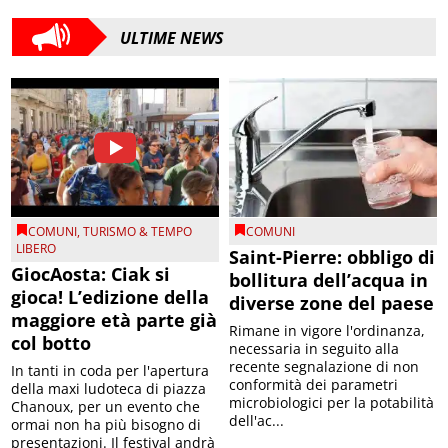
ULTIME NEWS
COMUNI
,
TURISMO & TEMPO
COMUNI
LIBERO
Saint-Pierre: obbligo di
GiocAosta: Ciak si
bollitura dell’acqua in
gioca! L’edizione della
diverse zone del paese
maggiore età parte già
Rimane in vigore l'ordinanza,
col botto
necessaria in seguito alla
recente segnalazione di non
In tanti in coda per l'apertura
conformità dei parametri
della maxi ludoteca di piazza
microbiologici per la potabilità
Chanoux, per un evento che
dell'ac...
ormai non ha più bisogno di
presentazioni. Il festival andrà