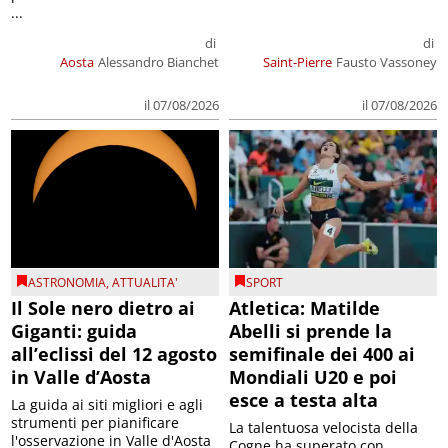
...
di
di
Aosta
Alessandro Bianchet
Saint-Pierre
Fausto Vassoney
il 07/08/2026
il 07/08/2026
ASTRONOMIA
,
ATTUALITA'
SPORT
Il Sole nero dietro ai
Atletica: Matilde
Giganti: guida
Abelli si prende la
all’eclissi del 12 agosto
semifinale dei 400 ai
in Valle d’Aosta
Mondiali U20 e poi
esce a testa alta
La guida ai siti migliori e agli
strumenti per pianificare
La talentuosa velocista della
l'osservazione in Valle d'Aosta
Cogne ha superato con