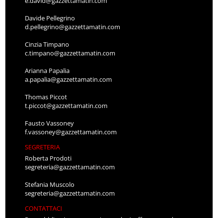
e.david@gazzettamatin.com
Davide Pellegrino
d.pellegrino@gazzettamatin.com
Cinzia Timpano
c.timpano@gazzettamatin.com
Arianna Papalia
a.papalia@gazzettamatin.com
Thomas Piccot
t.piccot@gazzettamatin.com
Fausto Vassoney
f.vassoney@gazzettamatin.com
SEGRETERIA
Roberta Prodoti
segreteria@gazzettamatin.com
Stefania Muscolo
segreteria@gazzettamatin.com
CONTATTACI