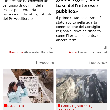
L'intervento ha coinvolto un
base dell’interesse
centinaio di uomini della
Polizia penitenziaria,
pubblico»
provenienti da tutti gli istituti
Il primo cittadino di Aosta è
del Provveditorato
stato audito nella quarta
commissione del Consiglio
regionale, dove ha ribadito
come l'iter, al momento, sia
ancora ferm...
di
di
Brissogne
Alessandro Bianchet
Aosta
Alessandro Bianchet
il 06/08/2026
il 06/08/2026
FOTOGRAFIA
AMBIENTE
,
GHIACCIAI
,