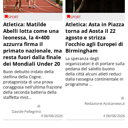
SPORT
SPORT
Atletica: Matilde
Atletica: Asta in Piazza
Abelli lotta come una
torna ad Aosta il 22
leonessa, la 4×400
agosto e strizza
azzurra firma il
l’occhio agli Europei di
primato nazionale, ma
Birmingham
resta fuori dalla finale
La speranza degli
dei Mondiali Under 20
organizzatori è di portare sulla
pedana del salotto buono
Buon debutto iridato della
della città alcuni atleti reduci
stellina della Cogne,
dalla rassegna continentale in
protagonista di una prova
programma ...
coraggiosa nell'ultima frazione
della seconda batteria della
staffetta mist...
di
Redazione Aostanews.it
di
Davide Pellegrino
il 06/08/2026
il 06/08/2026