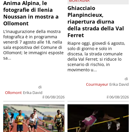
MONTAGNA
Anima Alpina, le
Ghiacciaio
fotografie di Ilenia
Planpincieux,
Noussan in mostra a
riapertura diurna
Ollomont
della strada della Val
L'inaugurazione della mostra
Ferret
fotografica è in programma
venerdì 7 agosto alle 18, nella
Riapre oggi, giovedì 6 agosto,
sala espositiva del Comune di
solo di giorno e solo in
Ollomont; le immagini esposte
discesa, la strada comunale
sa...
della Val Ferret; si riduce lo
scenario di rischio, in
movimento u...
di
Courmayeur
Erika David
di
Ollomont
Erika David
il 06/08/2026
il 06/08/2026