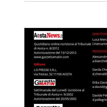
DIRETTOR
Luca Merc
l.mercant
Quotidiano online Iscrizione al Tribunale
di Aosta n. 8/2012
REDAZIO
Autorizzazione del 13/12/2012
Alessandr
www.gazzettamatin.com
a.bianche
Editore
Danila Ch
LG PRESSE S.R.L.
d.chenal@
via Festaz, 52 11100 AOSTA
Erika Davi
e.david@g
Settimanale del Lunedì. Iscrizione al
Tribunale di Aosta n. 9/2002
Davide Pel
Autorizzazione del 20/05/2002
d.pellegr