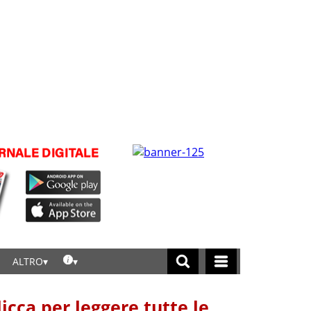
ALTRO
licca per leggere tutte le