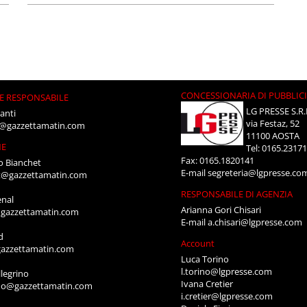
CONCESSIONARIA DI PUBBLIC
E RESPONSABILE
LG PRESSE S.R.
anti
via Festaz, 52
i@gazzettamatin.com
11100 AOSTA
NE
Tel: 0165.2317
Fax: 0165.1820141
o Bianchet
E-mail
segreteria@lgpresse.co
t@gazzettamatin.com
RESPONSABILE DI AGENZIA
enal
Arianna Gori Chisari
gazzettamatin.com
E-mail
a.chisari@lgpresse.com
d
Account
azzettamatin.com
Luca Torino
l.torino@lgpresse.com
legrino
Ivana Cretier
ino@gazzettamatin.com
i.cretier@lgpresse.com