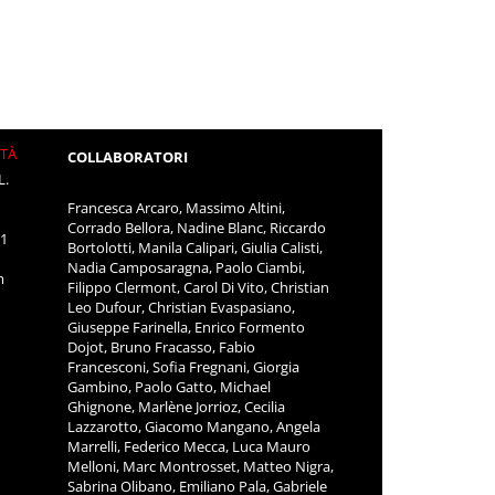
ITÀ
COLLABORATORI
L.
Francesca Arcaro, Massimo Altini,
Corrado Bellora, Nadine Blanc, Riccardo
11
Bortolotti, Manila Calipari, Giulia Calisti,
Nadia Camposaragna, Paolo Ciambi,
m
Filippo Clermont, Carol Di Vito, Christian
Leo Dufour, Christian Evaspasiano,
Giuseppe Farinella, Enrico Formento
Dojot, Bruno Fracasso, Fabio
Francesconi, Sofia Fregnani, Giorgia
Gambino, Paolo Gatto, Michael
Ghignone, Marlène Jorrioz, Cecilia
Lazzarotto, Giacomo Mangano, Angela
Marrelli, Federico Mecca, Luca Mauro
Melloni, Marc Montrosset, Matteo Nigra,
Sabrina Olibano, Emiliano Pala, Gabriele