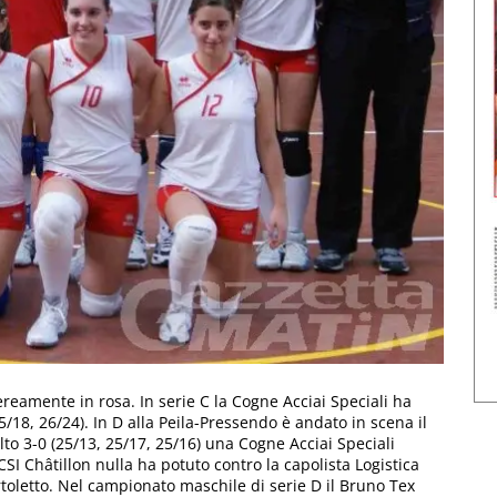
reamente in rosa. In serie C la Cogne Acciai Speciali ha
5/18, 26/24). In D alla Peila-Pressendo è andato in scena il
to 3-0 (25/13, 25/17, 25/16) una Cogne Acciai Speciali
 CSI Châtillon nulla ha potuto contro la capolista Logistica
ortoletto. Nel campionato maschile di serie D il Bruno Tex