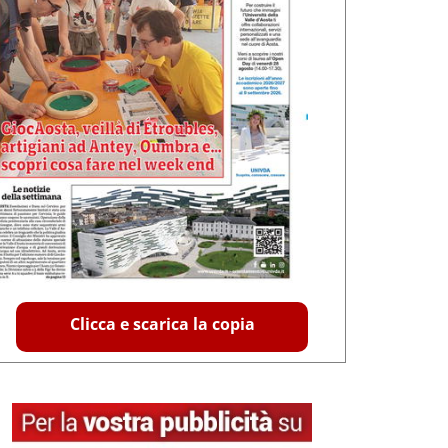
Clicca e scarica la copia