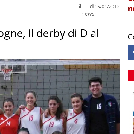
di
il
16/01/2012
n
news
ogne, il derby di D al
C