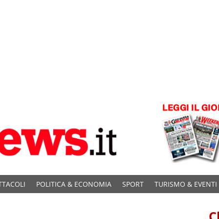
TTACOLI
POLITICA & ECONOMIA
SPORT
TURISMO & EVENTI
C