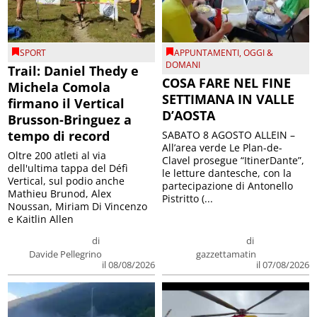
SPORT
APPUNTAMENTI
,
OGGI &
DOMANI
Trail: Daniel Thedy e
COSA FARE NEL FINE
Michela Comola
SETTIMANA IN VALLE
firmano il Vertical
D’AOSTA
Brusson-Bringuez a
tempo di record
SABATO 8 AGOSTO ALLEIN –
All’area verde Le Plan-de-
Oltre 200 atleti al via
Clavel prosegue “ItinerDante”,
dell'ultima tappa del Défì
le letture dantesche, con la
Vertical, sul podio anche
partecipazione di Antonello
Mathieu Brunod, Alex
Pistritto (...
Noussan, Miriam Di Vincenzo
e Kaitlin Allen
di
di
Davide Pellegrino
gazzettamatin
il 08/08/2026
il 07/08/2026