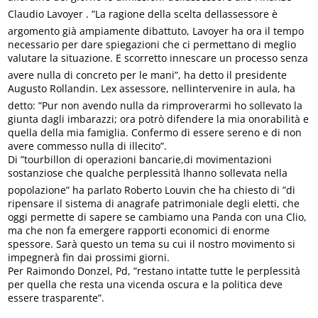
Claudio Lavoyer . ”La ragione della scelta dellassessore è
argomento già ampiamente dibattuto, Lavoyer ha ora il tempo
necessario per dare spiegazioni che ci permettano di meglio
valutare la situazione. E scorretto innescare un processo senza
avere nulla di concreto per le mani”, ha detto il presidente
Augusto Rollandin. Lex assessore, nellintervenire in aula, ha
detto: ”Pur non avendo nulla da rimproverarmi ho sollevato la
giunta dagli imbarazzi; ora potrò difendere la mia onorabilità e
quella della mia famiglia. Confermo di essere sereno e di non
avere commesso nulla di illecito”.
Di ”tourbillon di operazioni bancarie,di movimentazioni
sostanziose che qualche perplessità lhanno sollevata nella
popolazione” ha parlato Roberto Louvin che ha chiesto di ”di
ripensare il sistema di anagrafe patrimoniale degli eletti, che
oggi permette di sapere se cambiamo una Panda con una Clio,
ma che non fa emergere rapporti economici di enorme
spessore. Sarà questo un tema su cui il nostro movimento si
impegnerà fin dai prossimi giorni.
Per Raimondo Donzel, Pd, ”restano intatte tutte le perplessità
per quella che resta una vicenda oscura e la politica deve
essere trasparente”.