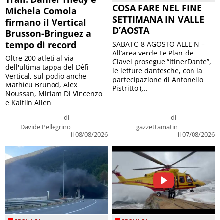
COSA FARE NEL FINE
Michela Comola
SETTIMANA IN VALLE
firmano il Vertical
D’AOSTA
Brusson-Bringuez a
tempo di record
SABATO 8 AGOSTO ALLEIN –
All’area verde Le Plan-de-
Oltre 200 atleti al via
Clavel prosegue “ItinerDante”,
dell'ultima tappa del Défì
le letture dantesche, con la
Vertical, sul podio anche
partecipazione di Antonello
Mathieu Brunod, Alex
Pistritto (...
Noussan, Miriam Di Vincenzo
e Kaitlin Allen
di
di
Davide Pellegrino
gazzettamatin
il 08/08/2026
il 07/08/2026