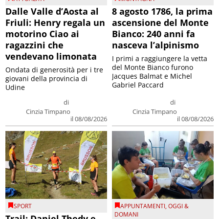
Dalle Valle d’Aosta al
8 agosto 1786, la prima
Friuli: Henry regala un
ascensione del Monte
motorino Ciao ai
Bianco: 240 anni fa
ragazzini che
nasceva l’alpinismo
vendevano limonata
I primi a raggiungere la vetta
del Monte Bianco furono
Ondata di generosità per i tre
Jacques Balmat e Michel
giovani della provincia di
Gabriel Paccard
Udine
di
di
Cinzia Timpano
Cinzia Timpano
il 08/08/2026
il 08/08/2026
SPORT
APPUNTAMENTI
,
OGGI &
DOMANI
Trail: Daniel Thedy e